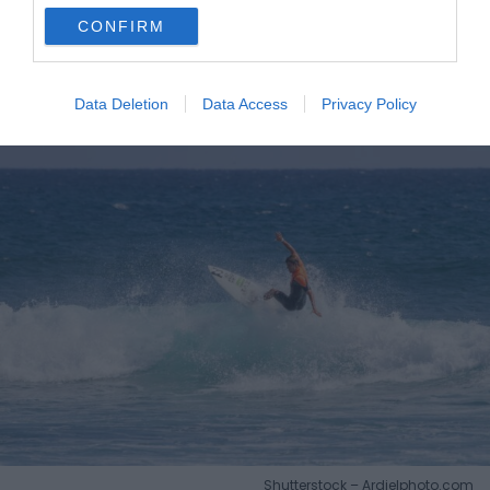
aires, itinéraires
CONFIRM
La Izquierda, Tenerife
Data Deletion
Data Access
Privacy Policy
Shutterstock – Ardielphoto.com