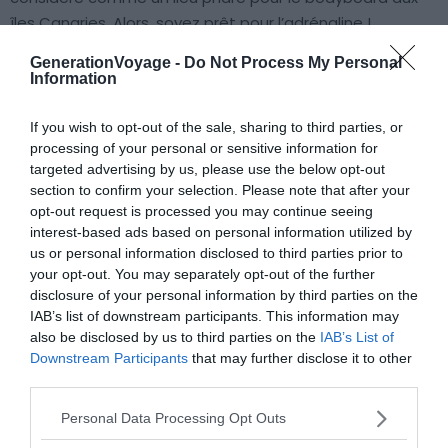
îles Canaries. Alors, soyez prêt pour l’adrénaline !
Cependant, l’été est généralement une période plus
GenerationVoyage -
Do Not Process My Personal
tranquille pour le surf. Il vaut donc mieux y aller durant les
Information
autres saisons pour tirer le meilleur parti de vos sessions
de surf dans ce paradis canarien.
If you wish to opt-out of the sale, sharing to third parties, or
processing of your personal or sensitive information for
targeted advertising by us, please use the below opt-out
section to confirm your selection. Please note that after your
opt-out request is processed you may continue seeing
À lire aussi sur le guide Îles Canaries :
interest-based ads based on personal information utilized by
us or personal information disclosed to third parties prior to
Visiter les Îles Canaries : 10 incontournables à faire et
your opt-out. You may separately opt-out of the further
voir
disclosure of your personal information by third parties on the
IAB’s list of downstream participants. This information may
Spécialités gastronomiques aux Canaries : que
also be disclosed by us to third parties on the
IAB’s List of
manger aux Canaries ?
Downstream Participants
that may further disclose it to other
Comment se déplacer en ferry dans les îles Canaries
third parties.
?
Personal Data Processing Opt Outs
Les Canaries en Camping-Car : location, conseils,