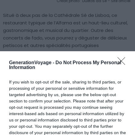
Crédit photo : Duetos da Sé – Site officiel
Situé à deux pas de la Cathédrale Sé de Lisboa, ce
restaurant typique de l’Alfama est un haut-lieu culturel,
gastronomique et musical du quartier. Outre des
concerts de fado, vous pourrez y déguster de délicieux
petiscos et autres spécialités portugaises
traditionnelles. Le lieu accueille souvent des concerts,
expositions, des présentations de livres et bien d’autres
GenerationVoyage -
Do Not Process My Personal
Information
évènements.
If you wish to opt-out of the sale, sharing to third parties, or
Vous apprécierez enfin son ambiance authentique, avec
processing of your personal or sensitive information for
une décoration élégante, une lumière tamisée et de
targeted advertising by us, please use the below opt-out
belles pierres apparentes. Duetos da Sé est assurément
section to confirm your selection. Please note that after your
un excellent endroit où voir un spectacle de fado à
opt-out request is processed you may continue seeing
interest-based ads based on personal information utilized by
Lisbonne.
us or personal information disclosed to third parties prior to
your opt-out. You may separately opt-out of the further
7. Fado in
Chiado
disclosure of your personal information by third parties on the