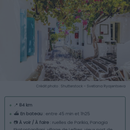
Crédit photo : Shutterstock – Svetlana Ryajentseva
📍
84 km
⛴️
En bateau
: entre 45 min et 1h25
📷
À voir / À faire
: ruelles de Parikia, Panagia
Ekatontapiliani, village de Lefkes, vieux port de