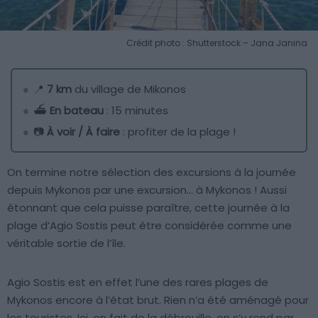
Crédit photo : Shutterstock – Jana Janina
📍
7 km
du village de Mikonos
⛴️
En bateau
: 15 minutes
📷
À voir / À faire
: profiter de la plage !
On termine notre sélection des excursions à la journée
depuis Mykonos par une excursion… à Mykonos ! Aussi
étonnant que cela puisse paraître, cette journée à la
plage d’Agio Sostis peut être considérée comme une
véritable sortie de l’île.
Agio Sostis est en effet l’une des rares plages de
Mykonos encore à l’état brut. Rien n’a été aménagé pour
les touristes. Ici, on fait de la débrouille, on s’y rend par