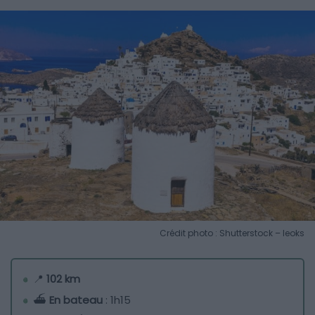
Crédit photo : Shutterstock – leoks
📍
102 km
⛴️
En bateau
: 1h15