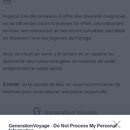
luxe
.
Propice à la déconnexion, il offre une diversité d’espaces
où se détendre toute la journée. En effet, ses cabanons
en bois, son restaurant et ses incontournables
sea beds
se dressant face aux lagunes de Paraga.
Ainsi, on y boit un verre, y lit un livre et on assiste au
spectacle des nuées orangées du coucher de soleil
enflammant le sable blond.
À noter
: vu le succès du lieu, on vous recommande de
réserver pour vous assurer une place au paradis.
GenerationVoyage -
Do Not Process My Personal