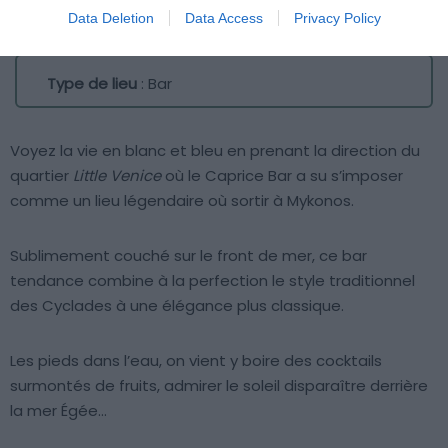
Data Deletion
Data Access
Privacy Policy
Crédit photo : Facebook – Caprice of Mykonos
Type de lieu
: Bar
Voyez la vie en blanc et bleu en prenant la direction du
quartier
Little Venice
où le Caprice Bar a su s’imposer
comme un lieu légendaire où sortir à Mykonos.
Sublimement couché sur le front de mer, ce bar
tendance combine à la perfection le style traditionnel
des Cyclades à une élégance plus classique.
Les pieds dans l’eau, on vient y boire des cocktails
surmontés de fruits, admirer le soleil disparaître derrière
la mer Égée…