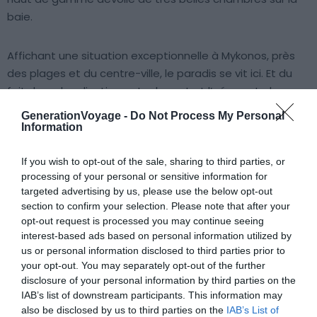
baie.
Affichant une situation exceptionnelle à Mykonos, près
des plages et du centre-ville, le paradis se vit ici. Et du
fait de sa localisation entre le port et l’aéroport, des
navettes gratuites assurent aussi les différentes liaisons.
GenerationVoyage -
Do Not Process My Personal
Réserver cet hôtel
Information
If you wish to opt-out of the sale, sharing to third parties, or
processing of your personal or sensitive information for
targeted advertising by us, please use the below opt-out
section to confirm your selection. Please note that after your
opt-out request is processed you may continue seeing
5. Cavo Tagoo Mykonos
interest-based ads based on personal information utilized by
us or personal information disclosed to third parties prior to
your opt-out. You may separately opt-out of the further
Réserver cet hôtel
disclosure of your personal information by third parties on the
IAB’s list of downstream participants. This information may
also be disclosed by us to third parties on the
IAB’s List of