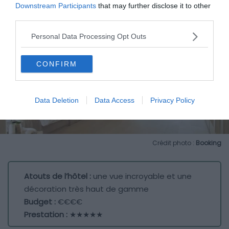
Downstream Participants
that may further disclose it to other
third parties.
Personal Data Processing Opt Outs
CONFIRM
Data Deletion
Data Access
Privacy Policy
Crédit photo :
Booking
Atouts de l’hôtel :
une vue incroyable et une
décoration très haut de gamme
Budget :
€€€€
Prestation :
★★★★★