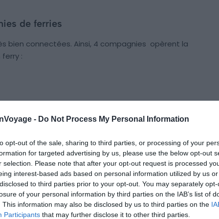
ies de ferries
rès bien connectées. Ainsi, 4 compagnies opèrent la
ferry :
a traversée
Mykonos-Naxos
et
Paros-Mykonos
.
onVoyage -
Do Not Process My Personal Information
t aussi la traversée
Mykonos-Chios
et
Athènes-
to opt-out of the sale, sharing to third parties, or processing of your per
formation for targeted advertising by us, please use the below opt-out s
r selection. Please note that after your opt-out request is processed y
eing interest-based ads based on personal information utilized by us or
disclosed to third parties prior to your opt-out. You may separately opt-
oyage-t-on ?
losure of your personal information by third parties on the IAB’s list of
. This information may also be disclosed by us to third parties on the
IA
x rapides
réservés aux passagers sans véhicules. Les
Participants
that may further disclose it to other third parties.