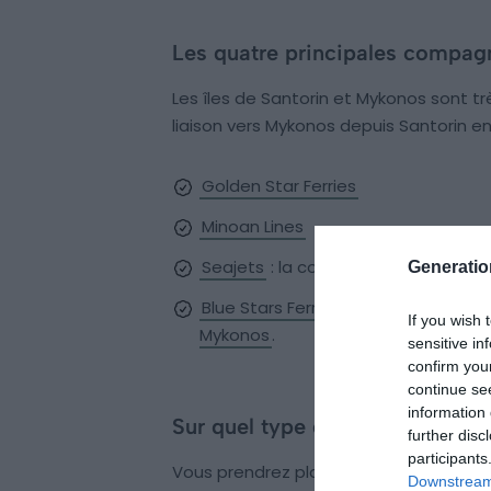
Les quatre principales compagn
Les îles de Santorin et Mykonos sont t
liaison vers Mykonos depuis Santorin en 
Golden Star Ferries
Minoan Lines
Seajets
: la compagnie fait aussi l
Generati
Blue Stars Ferries
: la compagnie fai
If you wish 
Mykonos
.
sensitive in
confirm you
continue se
information 
Sur quel type d’embarcation v
further disc
participants
Vous prendrez place à bord de
bateau
Downstream 