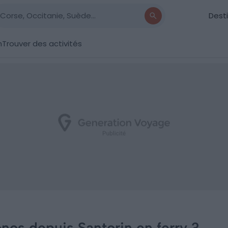
Dest
n
Trouver des activités
os depuis Santorin en ferry ?