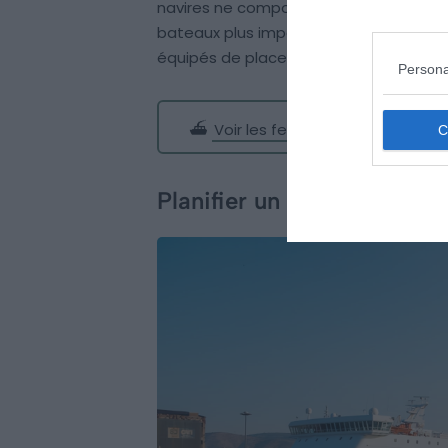
navires ne comportent pas de cabines,
bateaux plus imposants proposent le t
équipés de places assises.
Persona
⛴️
Voir les ferries entre Santorin 
Planifier un trajet en fer