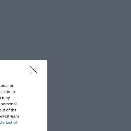
sonal or
ection to
ou may
 personal
out of the
 downstream
B’s List of