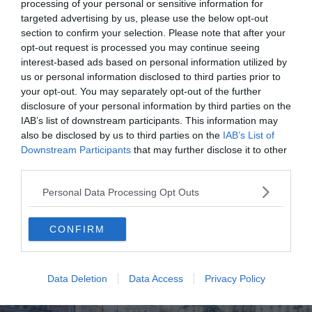
processing of your personal or sensitive information for
d’une gare. Mais pas n’importe laquelle : la gare d’Atocha,
targeted advertising by us, please use the below opt-out
c’est à dire la gare centrale de la ville de Madrid ! En fait,
section to confirm your selection. Please note that after your
opt-out request is processed you may continue seeing
cette dernière abrite un jardin botanique aux plantes
interest-based ads based on personal information utilized by
rares, quasiment introuvables ailleurs. Elle héberge aussi
us or personal information disclosed to third parties prior to
espèces animales comme ces fameuses tortues
your opt-out. You may separately opt-out of the further
devenues au fil des ans, l’attraction phare de la gare
disclosure of your personal information by third parties on the
d’Atocha !
IAB’s list of downstream participants. This information may
also be disclosed by us to third parties on the
IAB’s List of
Downstream Participants
that may further disclose it to other
7.
Puerta del Sol
third parties.
Personal Data Processing Opt Outs
CONFIRM
Data Deletion
Data Access
Privacy Policy