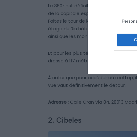
Le 360º est définitivement l’un des mei
de la capitale espagnole, le bar du Riu
Faites le tour de la terrasse et profitez
Persona
étage du Riu hôtel, admirez les toits de
ainsi que les montagnes au loin. Que r
Et pour les plus téméraires, aventurez-v
dresse à 117 mètres au-dessous de vous
À noter que pour accéder au rooftop, il
vue vaut définitivement le détour.
Adresse
: Calle Gran Via 84, 28013 Madr
2. Cibeles