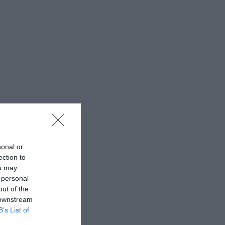
sonal or
ection to
ou may
 personal
out of the
 downstream
B’s List of