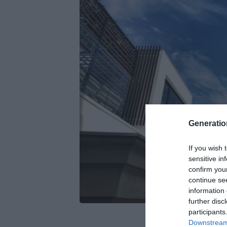
Generati
If you wish 
sensitive in
confirm you
continue se
information 
further disc
participants
Downstream 