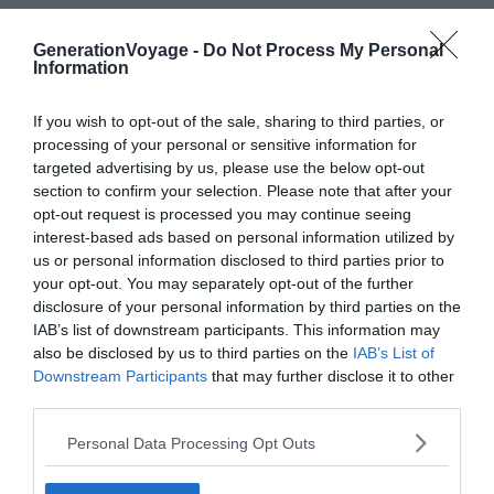
Que diriez-vous de séjourner dans un hôtel de luxe situé
GenerationVoyage -
Do Not Process My Personal
sur la célèbre
Gran Vía
? La position stratégique du
Information
Vincci The Mint vous permet de loger à quelques pas de
nombreux sites tels que la
Puerta del Sol
. Vous jouirez
If you wish to opt-out of the sale, sharing to third parties, or
d’ailleurs d’une vue imprenable sur Madrid, notamment
processing of your personal or sensitive information for
targeted advertising by us, please use the below opt-out
depuis sa terrasse.
section to confirm your selection. Please note that after your
opt-out request is processed you may continue seeing
Admirez le design de l’hôtel conçu par le décorateur
interest-based ads based on personal information utilized by
d’intérieur Jaime Beristain, l’un des papes de
us or personal information disclosed to third parties prior to
your opt-out. You may separately opt-out of the further
l’architecture catalane. Avec ses murs à deux tons verts
disclosure of your personal information by third parties on the
et blancs, il règne dans la bâtisse
une ambiance de
IAB’s list of downstream participants. This information may
fraîcheur et de modernité
. Le mobilier cosy ajoute quant
also be disclosed by us to third parties on the
IAB’s List of
à lui une touche de confort à votre séjour. Si vous êtes
Downstream Participants
that may further disclose it to other
un fin gourmet, sachez que l’hôtel propose également
third parties.
une restauration gastronomique tous les jours de 7h à
Personal Data Processing Opt Outs
23h dans son gastrobar.