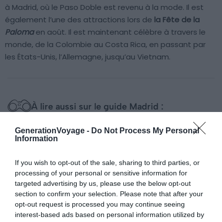
à Madrid, où le Paso Doble est revenu à la mode. Il est
également l’une des attractions lors de
la Fête de la
Paloma
en août. Il est maintenant célèbre à travers le
monde, de la Colombie au Costa Rica, en passant par
les États-Unis, l’Allemagne, jusqu’au Vietnam.
À lire aussi sur le guide Madrid :
Visiter Madrid : 10 incontournables à faire et voir
GenerationVoyage -
Do Not Process My Personal
Information
(Espagne)
7 idées de visites guidées à Madrid
If you wish to opt-out of the sale, sharing to third parties, or
Dormir à Madrid : les meilleurs quartiers où loger
processing of your personal or sensitive information for
targeted advertising by us, please use the below opt-out
Les 12 meilleurs rooftops où boire un verre à Madrid
section to confirm your selection. Please note that after your
opt-out request is processed you may continue seeing
interest-based ads based on personal information utilized by