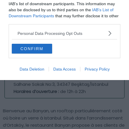
IAB’s list of downstream participants. This information may
also be disclosed by us to third parties on the
IAB’s List of
Downstream Participants
that may further disclose it to other
third parties.
Personal Data Processing Opt Outs
CONFIRM
Crédit photo : Facebook – Banyan Restaurant
Data Deletion
Data Access
Privacy Policy
Adresse :
Yıldız, Yıldız Muallim Naci Caddesi &,
Salhane Sokak No:3, 34347 Beşiktaş/İstanbul
Horaires d’ouverture :
de 12h à 22h
Bienvenue au Banyan, un rooftop particulièrement coté
où boire un verre à Istanbul. Situé dans l’arrondissement
d’Ortaköy, le restaurant Banyan propose à ses clients de