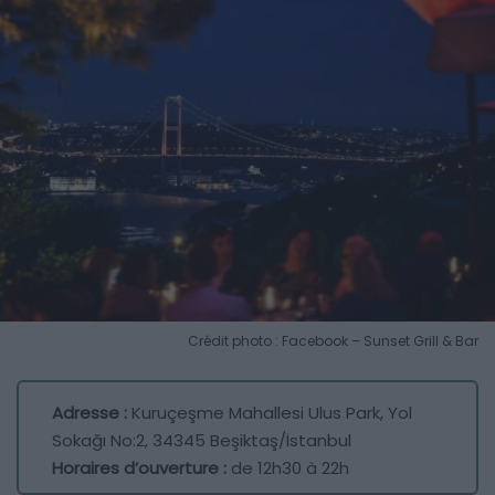
Crédit photo : Facebook – Sunset Grill & Bar
Adresse :
Kuruçeşme Mahallesi Ulus Park, Yol
Sokağı No:2, 34345 Beşiktaş/İstanbul
Horaires d’ouverture :
de 12h30 à 22h