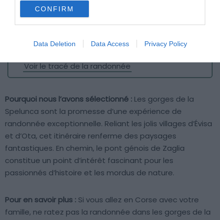
CONFIRM
Durée
: 2h30
Distance
: 6.4 km
Dénivelé
: 155 m
Data Deletion
Data Access
Privacy Policy
Difficulté
: Facile
Voir le tracé de la randonnée
Pourquoi nous l’avons sélectionné :
Les gorges de la
Spelunca sont la promesse d’une expérience de
randonnée exceptionnelle. Reliant les jolis villages d’Évisa
et d’Ota, cet itinéraire renferme des paysages
fantastiques. En chemin, le pont génois de Zaglia
constitue un point d’intérêt fascinant pour les
passionnés d’histoire et les mordus de nature.
Pour en savoir plus :
Si vous allez en Corse avec votre
famille, ne ratez pas la randonnée dans les gorges de la