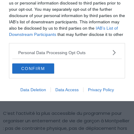
us or personal information disclosed to third parties prior to
your opt-out. You may separately opt-out of the further
Le rallye urbain et jeux de piste
disclosure of your personal information by third parties on the
IAB’s list of downstream participants. This information may
also be disclosed by us to third parties on the
IAB’s List of
Downstream Participants
that may further disclose it to other
third parties.
Personal Data Processing Opt Outs
CONFIRM
Data Deletion
Data Access
Privacy Policy
C’est l’activité la plus accessible du programme pour
organiser un enterrement de vie de garçon à Montpellier
: pas de contrainte physique, pas de déplacement hors