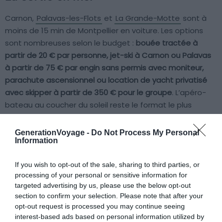
Carnon,
Palavas-les-Flots
et
La Grande-Motte
sont à
moins de 15 min de Montpellier en voiture. Les options
sont nombreuses selon le budget :
bouée tractée à
partir de 20 € par personne, jet-ski à Carnon ou Palavas
à partir de 75 € par engin sans permis avec moniteur,
parachute ascensionnel ou location de yacht privatisé
avec skipper à partir de 350 € pour le groupe
. L’apéro-
bateau au coucher du soleil reste le format le plus
demandé pour les EVJF. Pour un EVG à Montpellier avec
sortie en mer, c’est clairement l’activité à caler le samedi
GenerationVoyage -
Do Not Process My Personal
Information
après-midi.
If you wish to opt-out of the sale, sharing to third parties, or
Ces activités sont saisonnières : misez sur la période
processing of your personal or sensitive information for
d’avril à octobre. Certains prestataires proposent des
targeted advertising by us, please use the below opt-out
combinés demi-journée avec sortie en mer, activité
section to confirm your selection. Please note that after your
nautique et baignade. Côté logistique, privilégiez le
opt-out request is processed you may continue seeing
interest-based ads based on personal information utilized by
covoiturage depuis le centre en 15 min.