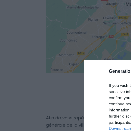
Generati
If you wish 
sensitive in
confirm you
continue se
information 
further disc
Afin de vous repérer plus facilement da
participants
générale de la ville.
Construite il y a pl
Downstream 