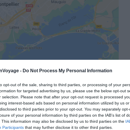
onVoyage -
Do Not Process My Personal Information
Crédit photo : Google Maps
to opt-out of the sale, sharing to third parties, or processing of your per
formation for targeted advertising by us, please use the below opt-out s
Agrandir la carte
r selection. Please note that after your opt-out request is processed y
eing interest-based ads based on personal information utilized by us or
disclosed to third parties prior to your opt-out. You may separately opt-
losure of your personal information by third parties on the IAB’s list of
ns Montpellier, vous retrouverez ci-dessus la carte
. This information may also be disclosed by us to third parties on the
IA
us de 20 siècles
, la ville de Montpellier est une ville
Participants
that may further disclose it to other third parties.