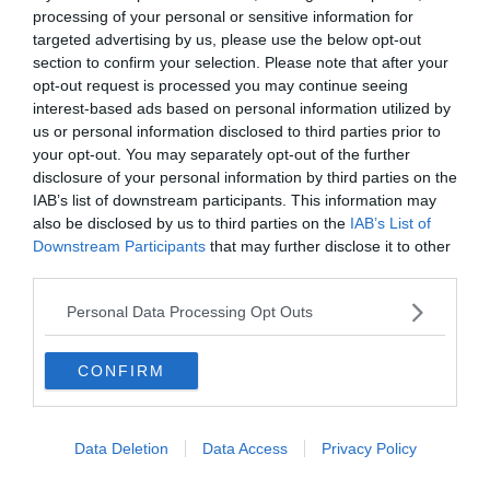
processing of your personal or sensitive information for
Montpellier
targeted advertising by us, please use the below opt-out
12 idées de visites guidées à Montpellier
section to confirm your selection. Please note that after your
20 photos pour découvrir Montpellier
opt-out request is processed you may continue seeing
interest-based ads based on personal information utilized by
us or personal information disclosed to third parties prior to
your opt-out. You may separately opt-out of the further
L’amphithéâtre Saint-Côme
disclosure of your personal information by third parties on the
IAB’s list of downstream participants. This information may
also be disclosed by us to third parties on the
IAB’s List of
Downstream Participants
that may further disclose it to other
third parties.
Personal Data Processing Opt Outs
CONFIRM
Data Deletion
Data Access
Privacy Policy