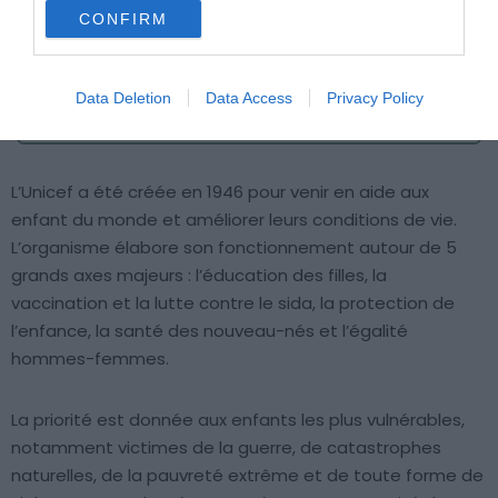
Crédit photo : Facebook – UNICEF France
CONFIRM
Mail :
unicef34@unicef.fr
Data Deletion
Data Access
Privacy Policy
Téléphone :
04 67 66 27 50
L’Unicef a été créée en 1946 pour venir en aide aux
enfant du monde et améliorer leurs conditions de vie.
L’organisme élabore son fonctionnement autour de 5
grands axes majeurs : l’éducation des filles, la
vaccination et la lutte contre le sida, la protection de
l’enfance, la santé des nouveau-nés et l’égalité
hommes-femmes.
La priorité est donnée aux enfants les plus vulnérables,
notamment victimes de la guerre, de catastrophes
naturelles, de la pauvreté extrême et de toute forme de