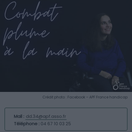
Crédit photo : Facebook – APF France handicap
Mail :
dd.34@apf.asso.fr
Téléphone :
04 67 10 03 25