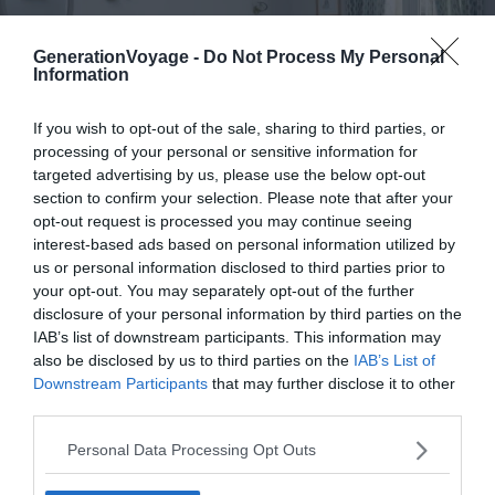
GenerationVoyage -
Do Not Process My Personal
Information
If you wish to opt-out of the sale, sharing to third parties, or
processing of your personal or sensitive information for
targeted advertising by us, please use the below opt-out
section to confirm your selection. Please note that after your
opt-out request is processed you may continue seeing
Crédit photo :
Booking
interest-based ads based on personal information utilized by
us or personal information disclosed to third parties prior to
your opt-out. You may separately opt-out of the further
Budget
:
disclosure of your personal information by third parties on the
Prestation
:
IAB’s list of downstream participants. This information may
also be disclosed by us to third parties on the
IAB’s List of
Downstream Participants
that may further disclose it to other
third parties.
Ce charmant petit hôtel se trouve à quelques pas de la
place de la Comédie et des jardins du
Peyrou
. Ici, pas de
Personal Data Processing Opt Outs
superflu inutile, puisque la décoration reste simple et
pittoresque des maisons du Sud. Vous pourrez