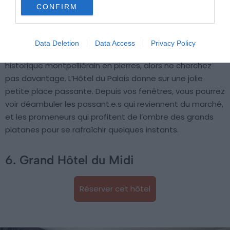
CONFIRM
également profiter d’une terrasse, où il vous sera
possible de petit-déjeuner.
Data Deletion
Data Access
Privacy Policy
Si vous souhaitez une vue typique d’un établissement
historique montpelliérain en pierres, alors ne cherchez
pas davantage. L’Hôtel du Palais donne sur une jolie
petite place passante. Depuis vos fenêtres, vous pourrez
voir déambuler les passant.e.s qui reviennent du marché,
et les promeneurs qui profitent de l’ombre des grands
platanes pour se rafraîchir quelques instants.
6. Grand Hôtel du Midi
Réserver cet hôtel