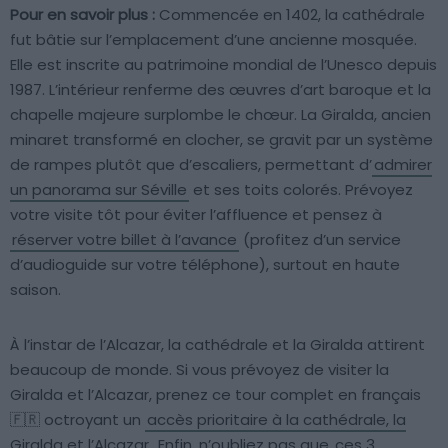
Pour en savoir plus :
Commencée en 1402, la cathédrale
fut bâtie sur l’emplacement d’une ancienne mosquée.
Elle est inscrite au patrimoine mondial de l’Unesco depuis
1987. L’intérieur renferme des œuvres d’art baroque et la
chapelle majeure surplombe le chœur. La Giralda, ancien
minaret transformé en clocher, se gravit par un système
de rampes plutôt que d’escaliers, permettant d’
admirer
un panorama sur Séville
et ses toits colorés. Prévoyez
votre visite tôt pour éviter l’affluence et pensez à
réserver votre billet à l’avance
(profitez d’un service
d’audioguide sur votre téléphone), surtout en haute
saison.
À l’instar de l’Alcazar, la cathédrale et la Giralda attirent
beaucoup de monde. Si vous prévoyez de visiter la
Giralda et l’Alcazar, prenez ce tour complet en français
🇫🇷 octroyant un
accès prioritaire à la cathédrale, la
Giralda et l’Alcazar
. Enfin, n’oubliez pas que
ces 3