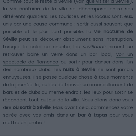
Comme tout le reste à Séville (voir
que visiter à Séville
),
la
vie nocturne
de la ville se décompose entre ses
différents quartiers. Les touristes et les locaux sont, eux,
unis par une cause commune : sortir aussi souvent que
possible et le plus tard possible. La
vie nocturne de
Séville
peut se découvrir absolument sans interruption.
Lorsque le soleil se couche, les
sevillanos
aiment se
retrouver boire un verre dans un bar local,
voir un
spectacle de flamenco
ou sortir pour danser dans l’un
des nombreux clubs. Les
nuits à Séville
ne sont jamais
ennuyeuses. Il se passe quelque chose à tous moments
de la journée. Ici, au lieu de trouver un amoncellement de
bars et de clubs au même endroit, les lieux pour sortir se
répandent tout autour de la ville. Nous allons donc vous
dire
où sortir à Séville
. Mais avant cela, commencez votre
soirée avec vos amis dans un
bar à tapas
pour vous
mettre en jambe !