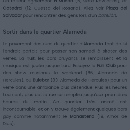
On retient également
El Mundo
(5, Siete Revueltas), et
Catedral
(12, Cuesta del Rosario). Allez voir
Plaza del
Salvador
pour rencontrer des gens lors d’un
botellón
.
Sortir dans le quartier Alameda
Le pavement des rues du quartier d’Alameda font de lui
l’endroit parfait pour passer son samedi à siroter des
verres. La nuit, les bars bruyants se remplissent et la
musique est jouée jusque tard. Essayez le
Fun Club
pour
des show musicaux le weekend (86, Alameda de
Hercules), ou
Bulebar
(83, Alameda de Hercules) pour un
verre dans une ambiance plus détendue. Plus les heures
tournent, plus cette rue se remplira jusqu’aux premières
heures du matin. Ce quartier très animé est
incontournable, et on y trouve également quelques bars
gay comme notamment le
Monasterio
(18, Amor de
Dios).