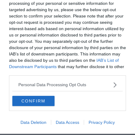
processing of your personal or sensitive information for
mélange de vin rouge pas cher avec du jus d’orange
targeted advertising by us, please use the below opt-out
appelé
tinto de verano
. La bière est largement bu ici, en
section to confirm your selection. Please note that after your
particulier le breuvage local
Cruzcampo
. Bien que le mot
opt-out request is processed you may continue seeing
commun de
caña
(bière) soit entendu, vous pouvez
interest-based ads based on personal information utilized by
impressionner les barmans en commandant une
us or personal information disclosed to third parties prior to
your opt-out. You may separately opt-out of the further
cervecita
avec l’accent andalou. Ces boissons coûteront
disclosure of your personal information by third parties on the
généralement entre 1€ et 3€, en fonction de si vous
IAB’s list of downstream participants. This information may
êtes dans un bar ou une discothèque.
also be disclosed by us to third parties on the
IAB’s List of
Downstream Participants
that may further disclose it to other
Les Andalous aiment aussi le vin, lequel vous pourrez
third parties.
boire en shot juste avant de déjeuner le midi (on
Personal Data Processing Opt Outs
l’appelle ici « un fino » ou « finito »). Vous pourrez tenter la
Agua de Sevilla
, une boisson locale à base d’un mélange
CONFIRM
de liqueurs.
Botellón, bars Flamenco …
Data Deletion
Data Access
Privacy Policy