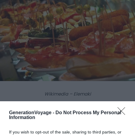
Wikimedia – Elemaki
Que boire à Séville ?
GenerationVoyage -
Do Not Process My Personal
Information
Oubliez la sangria : bien qu’il soit possible d’en trouver,
beaucoup d’établissements vous serviront à la place un
If you wish to opt-out of the sale, sharing to third parties, or