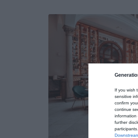
Generati
If you wish 
sensitive in
confirm you
continue se
information 
further disc
participants
Downstream 