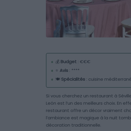
💰
Budget
: €€€
⭐
Avis
: ****
🍽️
Spécialités
: cuisine méditerra
Si vous cherchez un restaurant à Sévil
León est l’un des meilleurs choix. En eff
restaurant offre un décor vraiment ch
l’ambiance est magique à la nuit tombée
décoration traditionnelle.