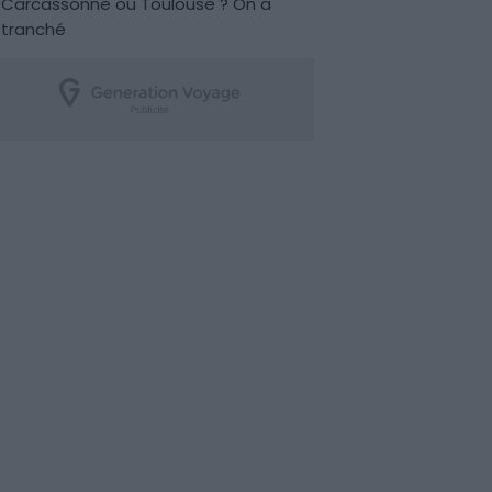
Carcassonne ou Toulouse ? On a
tranché