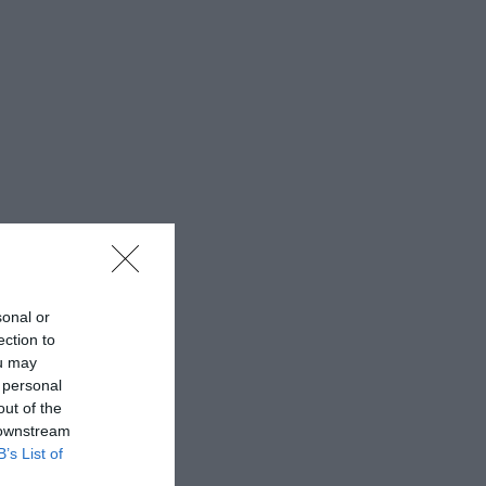
sonal or
ection to
ou may
 personal
out of the
 downstream
B’s List of