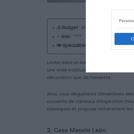
Persona
💰
Budget
: €€
⭐
Avis
: ****
🍽️
Spécialités
: cuisine andalouse 
Lovée dans un bel hôtel à l’architectu
une vraie institution. Tradition et mod
décoration que de l’assiette.
Ainsi, vous dégusterez d’inventives déc
couverte de carreaux d’inspiration mau
classiques et propose notamment les in
2. Casa Manolo León