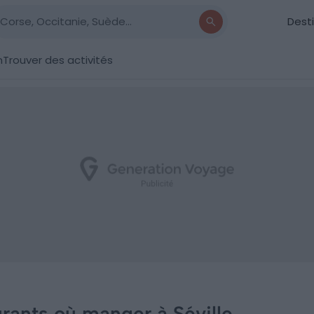
Dest
n
Trouver des activités
urants où manger à Séville