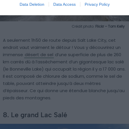
Data Deletion
Data Access
Privacy Policy
Crédit photo:
Flickr – Tom Kelly
A seulement 1h50 de route depuis Salt Lake City, cet
endroit vaut vraiment le détour ! Vous y découvrirez un
immense
désert de sel
d’une superficie de plus de 260
km carrés dû à l’assèchement d’un gigantesque lac salé
(le Bonneville Lake) qui occupait la région il y a 17 000 ans.
Il est composé de chlorure de sodium, comme le sel de
table, pouvant atteindre jusqu’à deux mètres
d’épaisseur. Ce qui donne une étendue blanche jusqu’au
pieds des montagnes.
8. Le grand Lac Salé