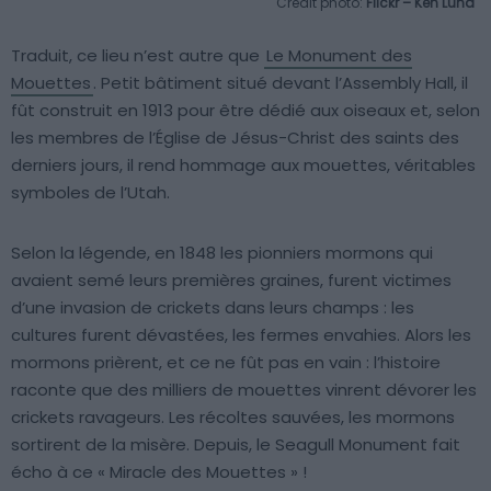
Crédit photo:
Flickr – Ken Lund
Traduit, ce lieu n’est autre que
Le Monument des
Mouettes
. Petit bâtiment situé devant l’Assembly Hall, il
fût construit en 1913 pour être dédié aux oiseaux et, selon
les membres de l’Église de Jésus-Christ des saints des
derniers jours, il rend hommage aux mouettes, véritables
symboles de l’Utah.
Selon la légende, en 1848 les pionniers mormons qui
avaient semé leurs premières graines, furent victimes
d’une invasion de crickets dans leurs champs : les
cultures furent dévastées, les fermes envahies. Alors les
mormons prièrent, et ce ne fût pas en vain : l’histoire
raconte que des milliers de mouettes vinrent dévorer les
crickets ravageurs. Les récoltes sauvées, les mormons
sortirent de la misère. Depuis, le Seagull Monument fait
écho à ce « Miracle des Mouettes » !