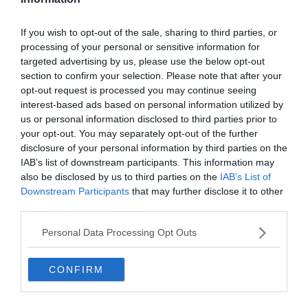
Si vous voulez couper un peu de la ville et respirer l’air pur,
If you wish to opt-out of the sale, sharing to third parties, or
ce sentier sera idéal ! Situé à l’extérieur de la ville, vous
processing of your personal or sensitive information for
pourrez y pratiquer le VTT, la course et la randonnée, car
targeted advertising by us, please use the below opt-out
il offre de nombreuses pistes couvrant plus de 160 km et
section to confirm your selection. Please note that after your
donnant d’incroyables vues sur la ville en contrebas.
opt-out request is processed you may continue seeing
interest-based ads based on personal information utilized by
us or personal information disclosed to third parties prior to
7. La plaine de Bonneville Salt Flats
your opt-out. You may separately opt-out of the further
disclosure of your personal information by third parties on the
IAB’s list of downstream participants. This information may
also be disclosed by us to third parties on the
IAB’s List of
Downstream Participants
that may further disclose it to other
third parties.
Personal Data Processing Opt Outs
CONFIRM