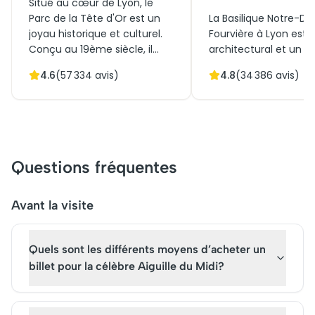
Situé au cœur de Lyon, le
Parc de la Tête d'Or est un
La Basilique Notre-D
joyau historique et culturel.
Fourvière à Lyon est 
Conçu au 19ème siècle, il
architectural et un 
était destiné à offrir un
de la ville. Construit à 
4.6
(
57 334
avis)
4.8
(
34 386
avis)
espace de verdure
du XIXe siècle, ce ch
accessible à tous. En effet,
d'œuvre combine sty
ce vaste parc combine
roman et byzantin.
paysages naturels, roseraie
Initialement édifiée 
et un zoo (gratuit).
remercier la Vierge Ma
Aujourd'hui, il est l'une des
attire aujourd'hui des 
Questions fréquentes
attractions les plus prisées
de visiteurs. Réservez
de Lyon, où aucune
billets pour une visite
réservation de billets n'est
vous plongera dans s
Avant la visite
requise pour une visite. Sa
patrimoine culturel, o
popularité croît auprès des
une vue panoramiqu
Quels sont les différents moyens d’acheter un
touristes avides de
imprenable sur Lyon 
tranquillité et de beauté
faisant de cet édific
billet pour la célèbre Aiguille du Midi?
naturelle.
incontournable.