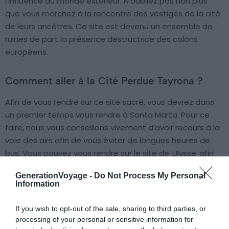
l’influence du monde extérieur. N’oubliez pas non plus
que vous marchez à la rencontre des vestiges de la cité
de leurs ancêtres. Ce site est devenu un ensemble de
ruines de part la présence destructrice des colons
européens.
Comment aller à la Cité Perdue Tayrona ?
Afin de vous rendre sur ce site sacré, vous devrez dans
un premier temps vous rendre à Santa Marta. Pour ce
faire, nous vous conseillons vivement d’avoir recours à la
voie des airs afin de vous éviter de longues heures de
bus. Vous pouvez vous rendre sur le site de
Ulysse
afin
de trouver votre meilleure option de vol.
GenerationVoyage -
Do Not Process My Personal
Information
Une fois sur place, vous devrez avoir recours à un
organisme pour organiser votre visite. Seulement cinq
If you wish to opt-out of the sale, sharing to third parties, or
d’entres eux sont
officiellement habilitées
à organiser les
processing of your personal or sensitive information for