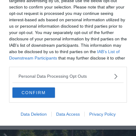
targeted advertising by us, please use the below opt-out
visites de la Cité Perdue. Nous vous conseillons donc de
section to confirm your selection. Please note that after your
vous rapprocher de celles-ci afin d’éviter les
opt-out request is processed you may continue seeing
intermédiaires et par conséquent, les coûts
interest-based ads based on personal information utilized by
supplémentaires.
us or personal information disclosed to third parties prior to
your opt-out. You may separately opt-out of the further
disclosure of your personal information by third parties on the
Le départ ayant lieu à Santa Marta, il vous sera simple de
IAB’s list of downstream participants. This information may
trouver un logement qui vous convient. La ville étant
also be disclosed by us to third parties on the
IAB’s List of
devenue un lieu très touristique en raison du parc
Downstream Participants
that may further disclose it to other
Tayrona se situant à quelques kilomètres, les options
third parties.
sont légions comme l’hébergement chez l’habitant. De
Personal Data Processing Opt Outs
plus en plus populaire en Colombie,
Airbnb
est l’option la
plus prisée afin de parfaire votre expérience quand vous
CONFIRM
venez visiter la Cité Perdue Tayrona en Colombie.
Horaires & Tarifs de la Cité Perdue Tayrona
Data Deletion
Data Access
Privacy Policy