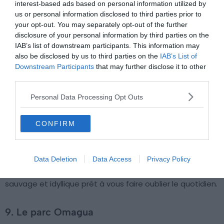
interest-based ads based on personal information utilized by
us or personal information disclosed to third parties prior to
your opt-out. You may separately opt-out of the further
disclosure of your personal information by third parties on the
IAB’s list of downstream participants. This information may
also be disclosed by us to third parties on the
IAB’s List of
Downstream Participants
that may further disclose it to other
third parties.
Crédit photo : Shutterstock / Julian Torres
Personal Data Processing Opt Outs
Fort d’une biodiversité exceptionnelle, parcourir le lac
Yahuarcaca en kayak est une excursion parfaite si vous
CONFIRM
cherchez que faire à Leticia. Il vous sera possible d’y
admirer une multitude d’espèces telles que les aigles ou
les martins pêcheurs en action, divers reptiles ou bien
Data Deletion
Data Access
Privacy Policy
encore les dauphins roses, le tout dans un cadre
sauvage et idyllique prêt à vous faire oublier le quotidien.
9. Le parc Omagua