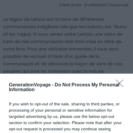
Crédit photo : Shutterstock / Nowaczyk
La région de Leticia est la terre de différentes
communautés indigènes tels que les Huitoto, les Tikuna
et les Yagua. Si vous venez visiter Leticia, une visite de
l’une de ces communautés doit être mise en tête de
votre liste. Pour une véritable immersion, il vous sera
possible de recourir à l’aide d’un guide de la
communauté et de découvrir la façon de vivre de ces
peuples qui sont en connexion avec la nature.
GenerationVoyage -
Do Not Process My Personal
8. Une session de kayak sur le lac Yahuarcaca
Information
If you wish to opt-out of the sale, sharing to third parties, or
processing of your personal or sensitive information for
targeted advertising by us, please use the below opt-out
section to confirm your selection. Please note that after your
opt-out request is processed you may continue seeing