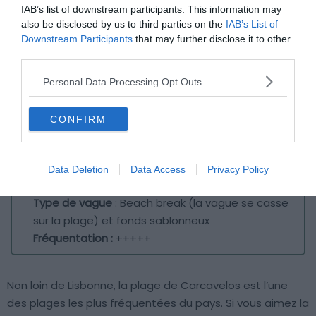
IAB’s list of downstream participants. This information may
also be disclosed by us to third parties on the
IAB’s List of
Downstream Participants
that may further disclose it to other
third parties.
Personal Data Processing Opt Outs
CONFIRM
Crédit Photo : Shutterstock / Deep Pixel
Data Deletion
Data Access
Privacy Policy
Niveau de surf
:
Type de vague
: Beach break (la vague se casse
sur la plage) et fonds sablonneux
Fréquentation :
+++++
Non loin de Lisbonne, la plage de Carcavelos est l’une
des plages les plus fréquentées du pays. Si vous aimez la