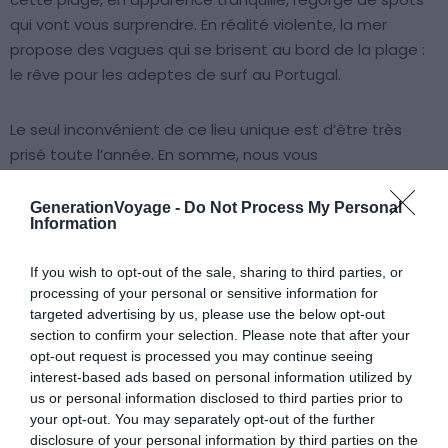
qui vont vous surprendre. En réalité violente, la mer
propose des vagues qui se brisent au bord de la plage :
le rêve pour les adeptes de surf au Portugal.
Le seul inconvénient de ce lieu unique est d’être très
prisé toute l’année. En somme, nous vous
recommandons, si vous en avez l’opportunité, de
l’admirer puis de passer votre chemin à la recherche de
GenerationVoyage -
Do Not Process My Personal
Information
criques plus isolées.
If you wish to opt-out of the sale, sharing to third parties, or
6. Praia de Carcavelos
processing of your personal or sensitive information for
targeted advertising by us, please use the below opt-out
section to confirm your selection. Please note that after your
opt-out request is processed you may continue seeing
interest-based ads based on personal information utilized by
us or personal information disclosed to third parties prior to
your opt-out. You may separately opt-out of the further
disclosure of your personal information by third parties on the