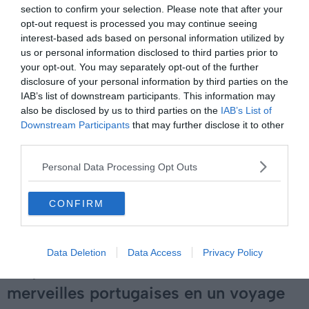
section to confirm your selection. Please note that after your
opt-out request is processed you may continue seeing
À lire aussi sur le guide Portugal :
interest-based ads based on personal information utilized by
us or personal information disclosed to third parties prior to
Visiter le Portugal : 10 incontournables à faire et voir
your opt-out. You may separately opt-out of the further
(Portugal)
disclosure of your personal information by third parties on the
IAB’s list of downstream participants. This information may
12 joyaux protégés du Portugal reconnus par l'UNESCO
also be disclosed by us to third parties on the
IAB’s List of
à ne pas manquer
Downstream Participants
that may further disclose it to other
Le Portugal en Camping-Car : conseils, aires,
third parties.
itinéraires
Personal Data Processing Opt Outs
10 lieux sacrés pour découvrir le patrimoine religieux
du Portugal
CONFIRM
Un itinéraire en voiture : le meilleur
Data Deletion
Data Access
Privacy Policy
moyen de voir un condensé des
merveilles portugaises en un voyage