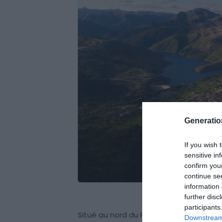
Generati
If you wish 
sensitive in
confirm you
continue se
information 
further disc
participants
Situé au nord du Portugal, à une centa
Downstream 