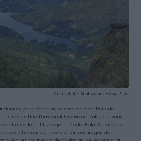
Crédit photo : Shutterstock – Anxo Silva
andonnée pour découvrir le parc national Peneda-
alors ce sentier d’environ
4 heures
est fait pour vous.
uvent dans le petit village de Pedra Bela. De là, vous
nture à travers les forêts et les pâturages de
t quelques troupeaux de bovins qui se reposent au