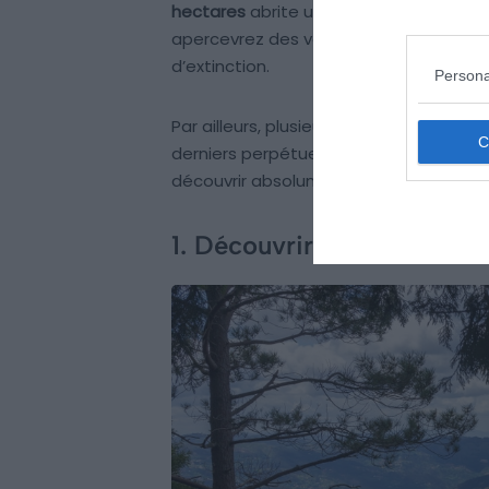
hectares
abrite une variété incroyabl
apercevrez des vaches, des chevaux, d
d’extinction.
Persona
Par ailleurs, plusieurs villages ont été 
derniers perpétuent encore les traditi
découvrir absolument !
1. Découvrir le sentier Ped