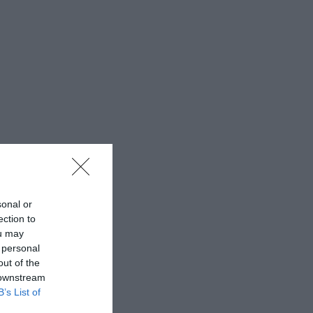
sonal or
ection to
ou may
 personal
out of the
 downstream
B’s List of