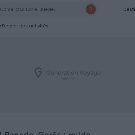
Dest
n
Trouver des activités
al Peneda-Gerês : guide