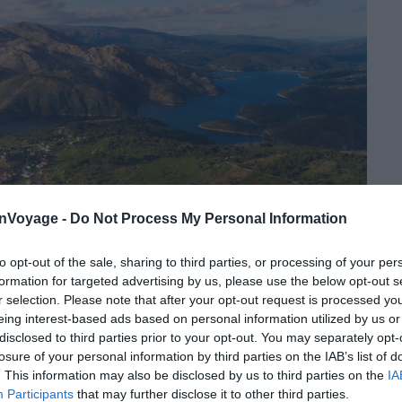
onVoyage -
Do Not Process My Personal Information
to opt-out of the sale, sharing to third parties, or processing of your per
formation for targeted advertising by us, please use the below opt-out s
r selection. Please note that after your opt-out request is processed y
eing interest-based ads based on personal information utilized by us or
disclosed to third parties prior to your opt-out. You may separately opt-
Crédit photo : Shutterstock – TLF Images
losure of your personal information by third parties on the IAB’s list of
. This information may also be disclosed by us to third parties on the
IA
ine de kilomètres de
Porto
, cet espace de
72 290
Participants
that may further disclose it to other third parties.