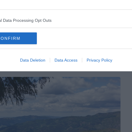
e de paysages. Sa faune est impressionnante : vous
es bouquetins, mais aussi des loups ibériques en voie
l Data Processing Opt Outs
construits dans le parc et aux alentours. Reculés, ces
CONFIRM
ons de cette région portugaise… Une région unique à
Data Deletion
Data Access
Privacy Policy
ra Bela