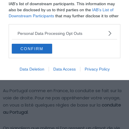
IAB’s list of downstream participants. This information may
also be disclosed by us to third parties on the
IAB’s List of
Downstream Participants
that may further disclose it to other
third parties.
Personal Data Processing Opt Outs
CONFIRM
Data Deletion
Data Access
Privacy Policy
Crédit photo :
Pixabay
Au Portugal comme en France, la conduite se fait sur la
voie de droite. Pour ne pas appréhender votre voyage,
on vous a listé quelques règles de base sur la
conduite
au Portugal
.
On signalera que même si l’on ressent un climat de vie