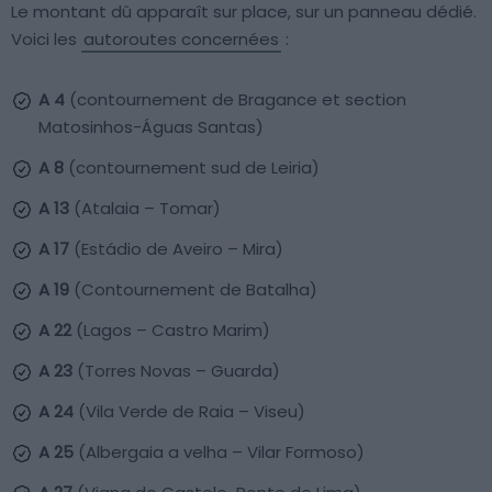
Le montant dû apparaît sur place, sur un panneau dédié.
Voici les
autoroutes concernées
:
A 4
(contournement de Bragance et section
Matosinhos-Águas Santas)
A 8
(contournement sud de Leiria)
A 13
(Atalaia – Tomar)
A 17
(Estádio de Aveiro – Mira)
A 19
(Contournement de Batalha)
A 22
(Lagos – Castro Marim)
A 23
(Torres Novas – Guarda)
A 24
(Vila Verde de Raia – Viseu)
A 25
(Albergaia a velha – Vilar Formoso)