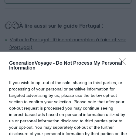
À lire aussi sur le guide Portugal :
Visiter le Portugal : 10 incontournables à faire et voir
(Portugal)
12 joyaux protégés du Portugal reconnus par l'UNESCO
GenerationVoyage -
Do Not Process My Personal
à ne pas manquer
Information
Les 4 meilleurs campings au Portugal
10 lieux sacrés pour découvrir le patrimoine religieux
If you wish to opt-out of the sale, sharing to third parties, or
processing of your personal or sensitive information for
du Portugal
targeted advertising by us, please use the below opt-out
section to confirm your selection. Please note that after your
opt-out request is processed you may continue seeing
Conduire au Portugal en camping-car
interest-based ads based on personal information utilized by
us or personal information disclosed to third parties prior to
: les règles de circulation à connaître
your opt-out. You may separately opt-out of the further
disclosure of your personal information by third parties on the