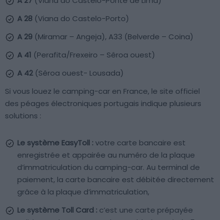
A 27
(Viana do Castelo-Ponte de Lima)
A 28
(Viana do Castelo-Porto)
A 29
(Miramar – Angeja), A33 (Belverde – Coina)
A 41
(Perafita/Frexeiro – Sêroa ouest)
A 42
(Sêroa ouest- Lousada)
Si vous louez le camping-car en France, le site officiel
des péages électroniques portugais indique plusieurs
solutions :
Le système EasyToll :
votre carte bancaire est
enregistrée et appairée au numéro de la plaque
d’immatriculation du camping-car. Au terminal de
paiement, la carte bancaire est débitée directement
grâce à la plaque d’immatriculation,
Le système Toll Card :
c’est une carte prépayée