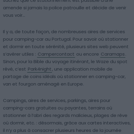
sachez que ce stationnement est passible d’une
amende si jamais la police patrouille et décide de venir
vous voir…
Il y a, de toute façon, de nombreuses aires de services
pour camping-car au Portugal. Pour savoir où stationner
et dormir en toute sérénité, plusieurs sites web peuvent
s’avérer utiles :
Campercontact
ou encore
Caramaps
.
Sinon, pour la Bible du voyage itinérant, le Waze du spot
rêvé, c’est
Park4night
, une application mobile de
partage de coins idéals où stationner en camping-car,
van et fourgon aménagé en Europe.
Campings, aires de services, parkings, aires pour
camping-cars gratuites ou payantes, terrains où
stationner à l’abri des regards malicieux, plages de rêve
où dormir, etc. : désormais, grâce aux cartes interactives,
il n’y a plus à consacrer plusieurs heures de la journée