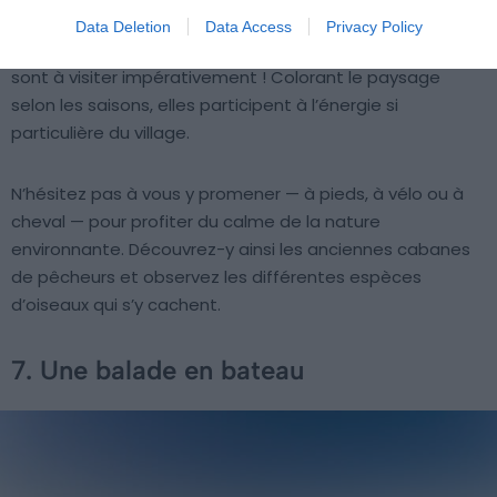
Data Deletion
Data Access
Privacy Policy
Partie intégrante de l’histoire de Comporta, les rizières
sont à visiter impérativement ! Colorant le paysage
selon les saisons, elles participent à l’énergie si
particulière du village.
N’hésitez pas à vous y promener — à pieds, à vélo ou à
cheval — pour profiter du calme de la nature
environnante. Découvrez-y ainsi les anciennes cabanes
de pêcheurs et observez les différentes espèces
d’oiseaux qui s’y cachent.
7. Une balade en bateau