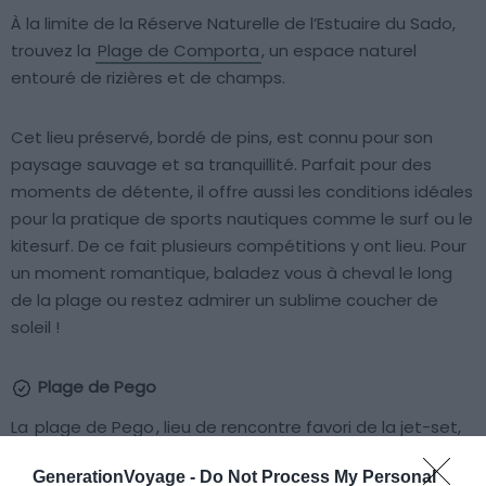
À la limite de la Réserve Naturelle de l’Estuaire du Sado,
trouvez la
Plage de Comporta
, un espace naturel
entouré de rizières et de champs.
Cet lieu préservé, bordé de pins, est connu pour son
paysage sauvage et sa tranquillité. Parfait pour des
moments de détente, il offre aussi les conditions idéales
pour la pratique de sports nautiques comme le surf ou le
kitesurf. De ce fait plusieurs compétitions y ont lieu. Pour
un moment romantique, baladez vous à cheval le long
de la plage ou restez admirer un sublime coucher de
soleil !
Plage de Pego
La
plage de Pego
, lieu de rencontre favori de la jet-set,
révèle un tableau idyllique et sauvage. Perdez vous entre
GenerationVoyage -
Do Not Process My Personal
dunes et immensité turquoise, et détendez-vous à