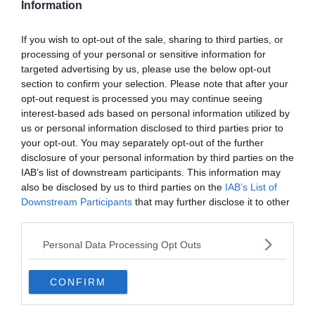
Information
l’ombre d’un parasol avec un délicieux cocktail
rafraîchissant. Farniente de haute qualité garantie !
If you wish to opt-out of the sale, sharing to third parties, or
processing of your personal or sensitive information for
targeted advertising by us, please use the below opt-out
6. Les rizières de Comporta
section to confirm your selection. Please note that after your
opt-out request is processed you may continue seeing
interest-based ads based on personal information utilized by
us or personal information disclosed to third parties prior to
your opt-out. You may separately opt-out of the further
disclosure of your personal information by third parties on the
IAB’s list of downstream participants. This information may
also be disclosed by us to third parties on the
IAB’s List of
Downstream Participants
that may further disclose it to other
third parties.
Personal Data Processing Opt Outs
CONFIRM
Crédit Photo : Shutterstock / Inacio Pires