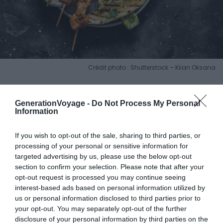
Crédit photo : Shutterstock – Kiian Oksana
Le
souvlaki
est une spécialité grecque très courante en
Crète. Après avoir longuement mariné, la viande de porc
GenerationVoyage -
Do Not Process My Personal
Information
ou d’agneau est passée au gril puis montée en
brochette. On la déguste sur le pouce accompagnée
If you wish to opt-out of the sale, sharing to third parties, or
d’une salade, de pommes de terre ou d’un bon
tzatziki
.
processing of your personal or sensitive information for
targeted advertising by us, please use the below opt-out
section to confirm your selection. Please note that after your
10. Les
keftedes
opt-out request is processed you may continue seeing
interest-based ads based on personal information utilized by
us or personal information disclosed to third parties prior to
your opt-out. You may separately opt-out of the further
disclosure of your personal information by third parties on the