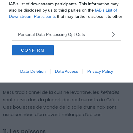
IAB’s list of downstream participants. This information may
also be disclosed by us to third parties on the
IAB’s List of
Downstream Participants
that may further disclose it to other
third parties.
Personal Data Processing Opt Outs
CONFIRM
Data Deletion
Data Access
Privacy Policy
Crédit photo : Shutterstock – siamionau pavel
Mets traditionnel de la cuisine levantine, les
keftedes
sont servis dans la plupart des restaurants de Crète.
Ces boulettes de viande de la taille d’une noix sont
assaisonnées d’un savant mélange d’épices.
11. Les poissons