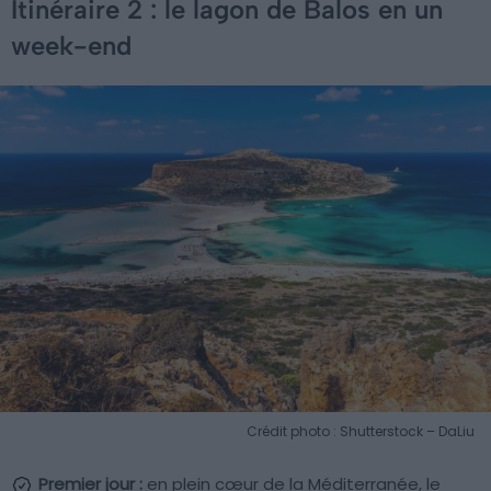
Itinéraire 2 : le lagon de Balos en un
week-end
Crédit photo : Shutterstock – DaLiu
Premier jour :
en plein cœur de la Méditerranée, le