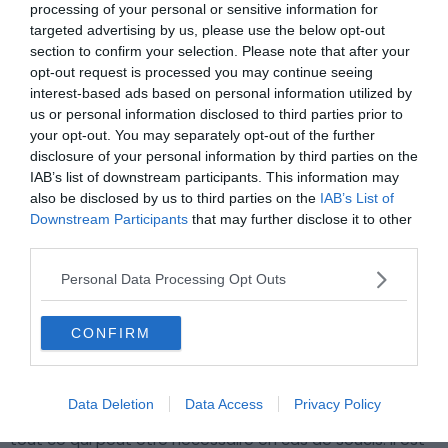
itinéraires
processing of your personal or sensitive information for
targeted advertising by us, please use the below opt-out
Les 11 plus belles randonnées à faire en Crète
section to confirm your selection. Please note that after your
opt-out request is processed you may continue seeing
interest-based ads based on personal information utilized by
Nos conseils pour naviguer en Crète
us or personal information disclosed to third parties prior to
your opt-out. You may separately opt-out of the further
disclosure of your personal information by third parties on the
En tant qu’île grecque, la location de bateau en Crète
IAB’s list of downstream participants. This information may
est très répandue. Activité touristique de choix, naviguer
also be disclosed by us to third parties on the
IAB’s List of
sur les eaux bleutées de la mer Méditerranée ou de la
Downstream Participants
that may further disclose it to other
mer de Crète n’exclut pas quelques précautions. Il est
third parties.
préférable de louer les services d’un skipper si vous ne
Personal Data Processing Opt Outs
possédez pas le permis bateau ou si vous n’êtes pas à
l’aise pour piloter.
CONFIRM
Par ailleurs, avant de partir en mer, pensez à vérifier le
matériel de sécurité à l’instar du radeau de survie, des
Data Deletion
Data Access
Privacy Policy
fusées de détresse, le GPS, les gilets de sauvetage… et
tout ce qui peut être nécessaire en cas de soucis. Il est