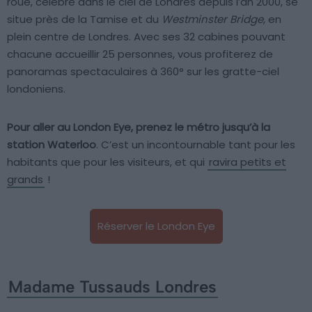
roue, célèbre dans le ciel de Londres depuis l’an 2000, se
situe près de la Tamise et du
Westminster Bridge
, en
plein centre de Londres. Avec ses 32 cabines pouvant
chacune accueillir 25 personnes, vous profiterez de
panoramas spectaculaires à 360° sur les gratte-ciel
londoniens.
Pour aller au London Eye, prenez le métro jusqu’à la
station Waterloo
. C’est un incontournable tant pour les
habitants que pour les visiteurs, et qui
ravira petits et
grands
!
Réserver le London Eye
Madame Tussauds Londres