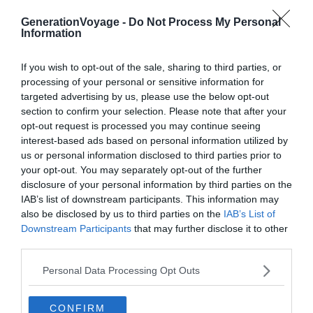
GenerationVoyage -
Do Not Process My Personal
Information
If you wish to opt-out of the sale, sharing to third parties, or
À lire aussi sur le guide Londres :
processing of your personal or sensitive information for
targeted advertising by us, please use the below opt-out
Visiter Londres : 10 incontournables à faire et voir
section to confirm your selection. Please note that after your
(Royaume-Uni)
opt-out request is processed you may continue seeing
interest-based ads based on personal information utilized by
Visiter le London Bridge : réservation &amp; tarifs
us or personal information disclosed to third parties prior to
Les 8 meilleurs hôtels avec vue de Londres
your opt-out. You may separately opt-out of the further
Big City Saver : LE pass pour découvrir les meilleures
disclosure of your personal information by third parties on the
IAB’s list of downstream participants. This information may
attractions touristiques de Londres !
also be disclosed by us to third parties on the
IAB’s List of
Downstream Participants
that may further disclose it to other
third parties.
L’insolite Aquarium Sea Life Londres
Personal Data Processing Opt Outs
CONFIRM