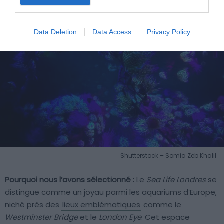
Data Deletion
Data Access
Privacy Policy
Shutterstock – Somia Zeb Khalil
Pourquoi nous l’avons sélectionné :
Le
Sea Life Londres
se
distingue comme un joyau parmi les aquariums d’Europe,
niché près des
lieux emblématiques
comme le
Westminster Bridge
et le
London Eye
. Cet espace