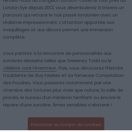
rendez-vous au
Dungeon London
. Ouverte tout près du
London Eye depuis 2013, vous déambulerez à travers un
parcours qui retrace le noir passé londonien avec un
réalisme impressionnant. L’attention apportée aux
maquillages et aux décors permet une immersion
complète.
Vous partirez à la rencontre de personnalités aux
sombres desseins telles que Sweeney Todd ou le
célèbre Jack l’éventreur
. Puis, vous découvrez l’histoire
troublante de Guy Fawkes et sa fameuse Conspiration
des Poudres. Vous passerez notamment par une
chambre des tortures plus vraie que nature, la salle de
procès, le bureau d’un médecin terrifiant ou encore le
repaire d’une sorcière. Âmes sensibles s’abstenir !
Frissonner au Donjon de Londres