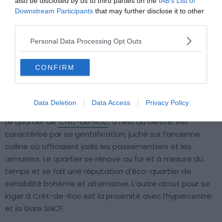
also be disclosed by us to third parties on the
IAB’s List of
Downstream Participants
that may further disclose it to other
third parties.
Personal Data Processing Opt Outs
CONFIRM
Crédit photo : Flickr – mout1234
Data Deletion
Data Access
Privacy Policy
Le quartier de
Crêt-de-Roc
, à l’est du centre, est
caractérisé par sa gentrification, juché sur l’ancienne
colline où officiaient jadis les passementiers et les
armuriers. Le quartier se rénove au fur et à mesure du
temps et se fait une réputation d’éco-quartier de
sensibilité bohème et alternative. L’autre atout pour se
loger à Crêt-de-Roc est la proximité avec l’hypercentre
et la Gare SNCF.