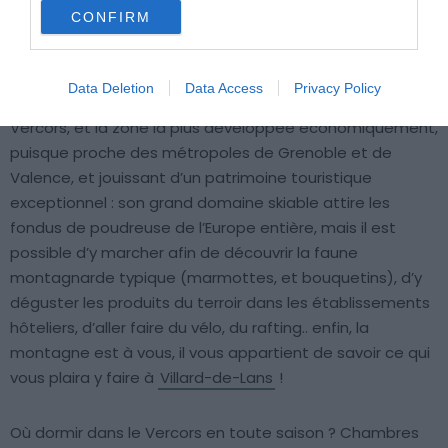
CONFIRM
Crédit photo :
Wikipedia – Binnette
Data Deletion
Data Access
Privacy Policy
Villard-de-Lans
, c’est la principale ville du massif du
Vercors, et la zone la plus développée économiquement,
puisque proche des métropoles de Grenoble et de
Valence, et jouissant d’un patrimoine touristique
exceptionnel : son grand domaine skiable attire les
fondus de poudreuse de l’Europe entière, mais il est
possible d’y marcher afin de découvrir la faune
montagnarde typique (marmottes, et bouquetins), d’y
déguster les produits du terroir dans les établissements
hôteliers, d’aller faire du vélo, du rafting.. enfin, la
montagne est à vous, il vous appartient de savoir ce qui
vous plaira y faire à
Villard-de-Lans
!
Où dormir dans le Vercors en toute saison ? Chambres