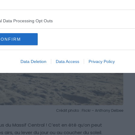
l Data Processing Opt Outs
CONFIRM
Data Deletion
Data Access
Privacy Policy
Crédit photo : Flickr – Anthony Delbee
us du Massif Central ! C’est en été qu’on peut
airs, au lever du jour ou au coucher du soleil.