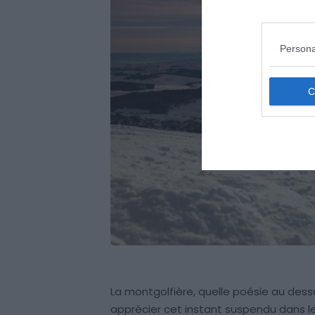
Persona
La montgolfière, quelle poésie au dess
apprécier cet instant suspendu dans les 