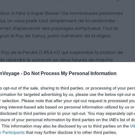
utdoor à faire à Super Besse ! De nombreuses personnes
 Oui, on vous parle tout simplement de la randonnée :
ermet d’apercevoir des paysages somptueux. Tout le
puis le Puy de Sancy, point culminant de la région.
u Puy de la Perdrix (1 854 m) qui surplombe la station de
 de rejoindre le sommet en deux heures de marche
i panorama sur la vallée de Chaudefour !
onVoyage -
Do Not Process My Personal Information
to opt-out of the sale, sharing to third parties, or processing of your per
formation for targeted advertising by us, please use the below opt-out s
r selection. Please note that after your opt-out request is processed y
eing interest-based ads based on personal information utilized by us or
disclosed to third parties prior to your opt-out. You may separately opt-
losure of your personal information by third parties on the IAB’s list of
. This information may also be disclosed by us to third parties on the
IA
Participants
that may further disclose it to other third parties.