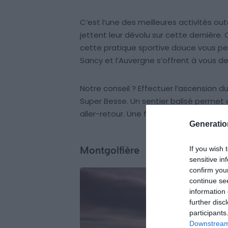
C’est l’une des meilleures activités o
jettent leur dévolu sur cette dernière.
cette pratique sportive douce vous p
Sancy et l’Auvergne s’offrent à vous de
Notre conseil ? Effectuer l’ascension d
Super Besse. Un sentier balisé permet
aller-retour. Une fois en haut, quel jol
Generati
Montgolfière
If you wish 
sensitive in
confirm you
continue se
information 
further disc
participants
Downstream 