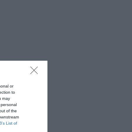
sonal or
ection to
ou may
 personal
out of the
 downstream
B’s List of