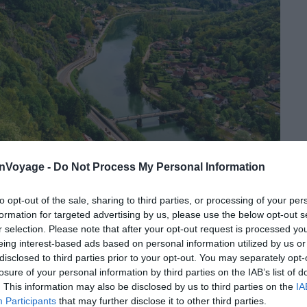
onVoyage -
Do Not Process My Personal Information
Crédit photo : Shutterstock – Roman Babakin
to opt-out of the sale, sharing to third parties, or processing of your per
formation for targeted advertising by us, please use the below opt-out s
cagne », la Franche-Comté bénéficie d’une nature
r selection. Please note that after your opt-out request is processed y
 moyenne montagne et de grands espaces naturels. Cet
eing interest-based ads based on personal information utilized by us or
quables en font une destination idéale pour les
disclosed to third parties prior to your opt-out. You may separately opt-
ing-car.
losure of your personal information by third parties on the IAB’s list of
. This information may also be disclosed by us to third parties on the
IA
Participants
that may further disclose it to other third parties.