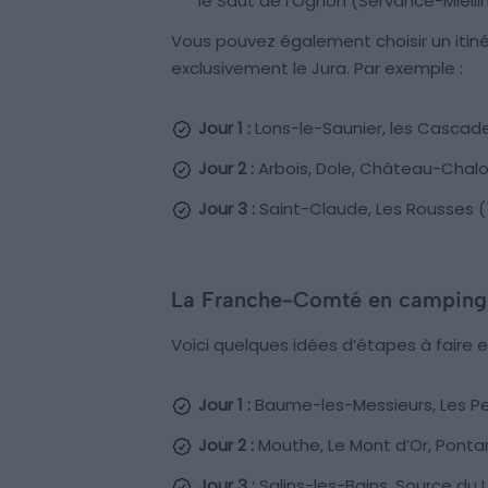
le Saut de l’Ognon (Servance-Miellin
Vous pouvez également choisir un itiné
exclusivement le Jura. Par exemple :
Jour 1 :
Lons-le-Saunier, les Cascades
Jour 2 :
Arbois, Dole, Château-Chalon
Jour 3 :
Saint-Claude, Les Rousses (7
La Franche-Comté en camping-
Voici quelques idées d’étapes à faire
Jour 1 :
Baume-les-Messieurs, Les Pert
Jour 2 :
Mouthe, Le Mont d’Or, Pontarl
Jour 3 :
Salins-les-Bains, Source du 