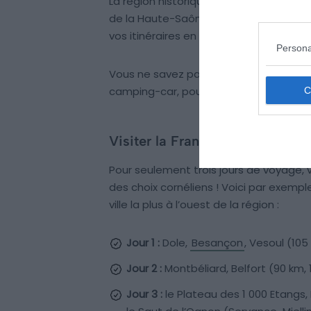
La région historique et culturelle s’éte
de la Haute-Saône, du
Doubs
et du Te
vos itinéraires en fonction de la durée
Persona
Vous ne savez pas du tout où aller ? V
camping-car, pour un week-end, une o
Visiter la Franche-Comté en c
Pour seulement trois jours de voyage,
des choix cornéliens ! Voici par exemp
ville la plus à l’ouest de la région :
Jour 1 :
Dole,
Besançon
, Vesoul (105
Jour 2 :
Montbéliard, Belfort (90 km, 1
Jour 3 :
le Plateau des 1 000 Etangs, 