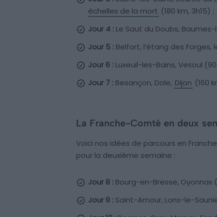
échelles de la mort
(180 km, 3h15) ;
Jour 4 :
Le Saut du Doubs, Baumes-le
Jour 5 :
Belfort, l’étang des Forges, 
Jour 6 :
Luxeuil-les-Bains, Vesoul (90
Jour 7 :
Besançon, Dole,
Dijon
(160 k
La Franche-Comté en deux se
Voici nos idées de parcours en Franc
pour la deuxième semaine :
Jour 8 :
Bourg-en-Bresse, Oyonnax (Ain
Jour 9 :
Saint-Amour, Lons-le-Saunier,