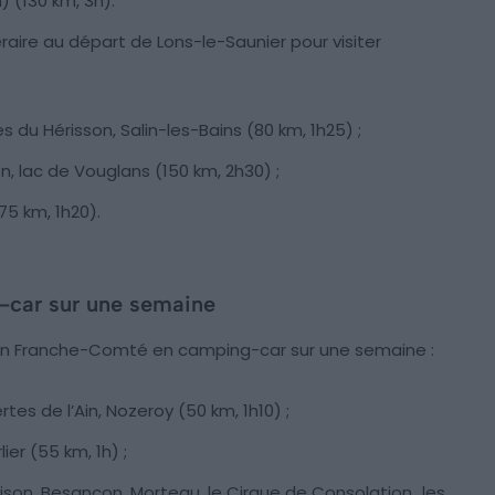
) (130 km, 3h).
raire au départ de Lons-le-Saunier pour visiter
 du Hérisson, Salin-les-Bains (80 km, 1h25) ;
, lac de Vouglans (150 km, 2h30) ;
5 km, 1h20).
car sur une semaine
 en Franche-Comté en camping-car sur une semaine :
es de l’Ain, Nozeroy (50 km, 1h10) ;
ier (55 km, 1h) ;
Lison, Besançon, Morteau, le Cirque de Consolation,
les