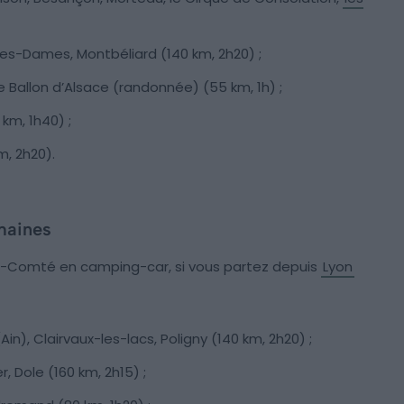
s-Dames, Montbéliard (140 km, 2h20) ;
le Ballon d’Alsace (randonnée) (55 km, 1h) ;
 km, 1h40) ;
m, 2h20).
maines
he-Comté en camping-car, si vous partez depuis
Lyon
), Clairvaux-les-lacs, Poligny (140 km, 2h20) ;
 Dole (160 km, 2h15) ;