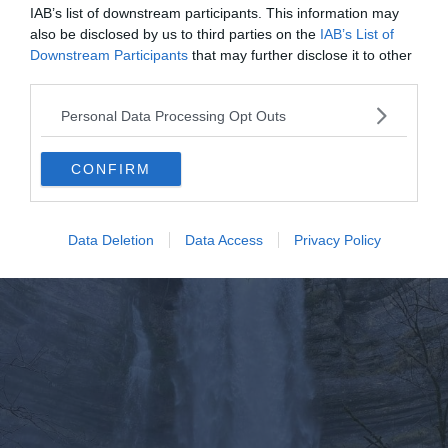
s’étend d’avril à octobre.
IAB’s list of downstream participants. This information may
also be disclosed by us to third parties on the
IAB’s List of
Downstream Participants
that may further disclose it to other
6. La Route de Consolation via
third parties.
Maisonnettes
Personal Data Processing Opt Outs
CONFIRM
Data Deletion
Data Access
Privacy Policy