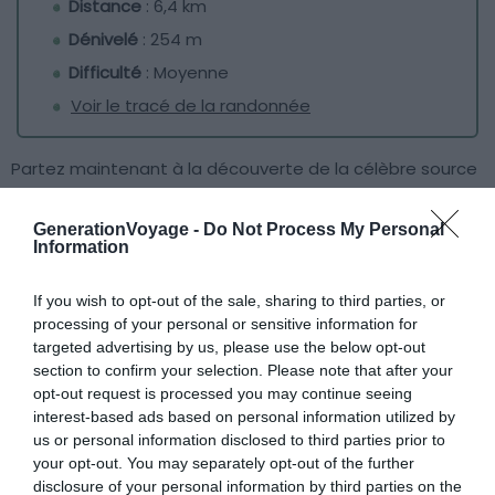
Distance
: 6,4 km
Dénivelé
: 254 m
Difficulté
: Moyenne
Voir le tracé de la randonnée
Partez maintenant à la découverte de la célèbre source
bleue à travers la boucle Malbuisson. En plus d’admirer
cette eau limpide, vous retrouverez également de
GenerationVoyage -
Do Not Process My Personal
Information
nombreux points de vue sur le lac de Saint Point.
If you wish to opt-out of the sale, sharing to third parties, or
Le circuit sillonne entre prairie, forêt de sapins et bord de
processing of your personal or sensitive information for
lac si bien que vous ne saurez plus où donner de la tête.
targeted advertising by us, please use the below opt-out
La randonnée est plutôt courte mais la diversité de ses
section to confirm your selection. Please note that after your
paysages est à couper le souffle et les passages en
opt-out request is processed you may continue seeing
interest-based ads based on personal information utilized by
sous bois sont également très appréciables en été.
us or personal information disclosed to third parties prior to
your opt-out. You may separately opt-out of the further
Bon à savoir :
la meilleure saison pour réaliser la boucle
disclosure of your personal information by third parties on the