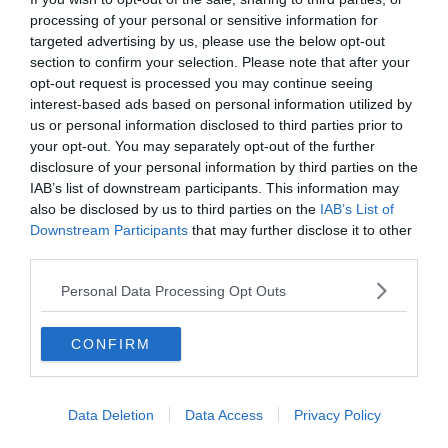
processing of your personal or sensitive information for
targeted advertising by us, please use the below opt-out
section to confirm your selection. Please note that after your
À lire aussi sur le guide Bourgogne-
opt-out request is processed you may continue seeing
Franche-Comté :
interest-based ads based on personal information utilized by
us or personal information disclosed to third parties prior to
Le Morvan en Camping-Car : location, conseils, aires,
your opt-out. You may separately opt-out of the further
itinéraires
disclosure of your personal information by third parties on the
Les 16 choses incontournables à faire dans le Parc
IAB’s list of downstream participants. This information may
also be disclosed by us to third parties on the
IAB’s List of
Naturel Régional du Morvan
Downstream Participants
that may further disclose it to other
Les 7 plus belles randonnées dans le Morvan
third parties.
Les endroits où faire du rafting dans le Parc Naturel
Personal Data Processing Opt Outs
du Morvan
CONFIRM
Chalet minimaliste pour un retour à
l’essentiel
Data Deletion
Data Access
Privacy Policy