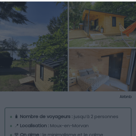
Airbnb
🧳
Nombre de voyageurs :
jusqu’à 2 personnes
📍
Localisation :
Moux-en-Morvan
💙
On aime :
le minimalisme et le calme