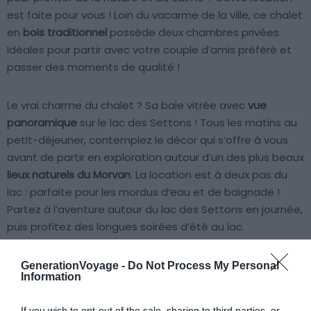
est faite pour vous ! Loin du vacarme de la ville, ce chalet
en
bois traditionnel
possède deux chambres privées.
Idéales pour partir avec votre couple d’amis préféré et
passer des moments de qualité !
Le vrai charme du chalet ? Sa baie vitrée avec
vue
panoramique
sur le lac des Settons ! Tous les matins au
petit-déjeuner, contemplez le décor qui s’offre à vous
avant de partir en exploration autour d’un des plus beaux
lieux naturels du Morvan
. La location est à deux pas du
lac : parfaite pour les mordus d’eau et de baignade !
Partez à l’aventure autour du lac des Settons en journée,
puis profitez des longues soirées d’été au lac.
GenerationVoyage -
Do Not Process My Personal
Séjournez à deux pas du lac
Information
If you wish to opt-out of the sale, sharing to third parties, or