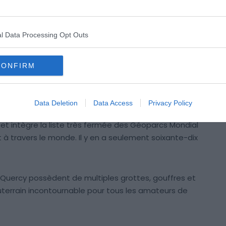
égion de rentrer au sein du parc à condition de répondre
e du parc.
l Data Processing Opt Outs
ouvelles communes ont intégré le parc notamment
s Causses du Quercy possède un patrimoine géologique
CONFIRM
quée par le lien qui unit l’homme à la pierre, dans ce
Data Deletion
Data Access
Privacy Policy
ans son milieu naturel lui vaut d’être labellisé Parc
nt et intègre la liste très fermée des Géoparcs Mondial
t à travers le monde. Il y en a seulement soixante-dix
Quercy possèdent de multiples grottes, gouffres et
terrain incontournable pour tous les amateurs de