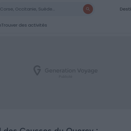
Dest
n
Trouver des activités
al des Causses du Quercy :