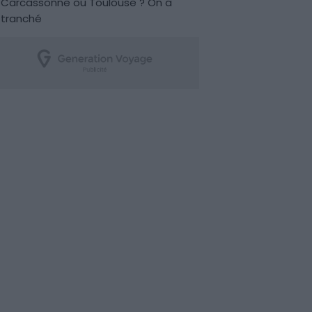
Carcassonne ou Toulouse ? On a
tranché