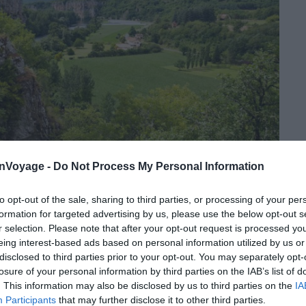
onVoyage -
Do Not Process My Personal Information
to opt-out of the sale, sharing to third parties, or processing of your per
Crédit photo : Shutterstock – Semmick Photo
formation for targeted advertising by us, please use the below opt-out s
r selection. Please note that after your opt-out request is processed y
gion Occitanie, le parc régional des Causses du
eing interest-based ads based on personal information utilized by us or
disclosed to third parties prior to your opt-out. You may separately opt-
 plusieurs vallées,
Dordogne
, Célé et du Lot, il
losure of your personal information by third parties on the IAB’s list of
es villages atypiques.
. This information may also be disclosed by us to third parties on the
IA
Participants
that may further disclose it to other third parties.