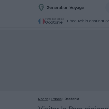
VOUS EXPLOREZ
Découvrir la destinatio
Occitanie
Monde
France
Occitanie
Visiter le Parc région