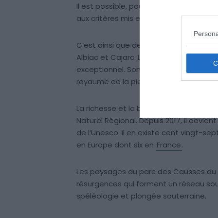
Il est possible, pour un village de la r
aux critères mis en place dans la chart
Persona
C’est ainsi que dernièrement, cinq n
Albiac et Cajarc. Le parc régional de
exceptionnel. Son identité est très mar
royaume de la pierre sèche.
La richesse et la biodiversité présente d
Naturel Régional. Depuis 2017, il devie
de l’Unesco. Il en existe cent vingt-sep
en Europe dont six en
France
.
Les paysages du parc des Causses du 
résurgences qui forment un réseau sou
spéléologie et plongée souterraine.