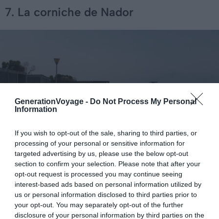
7. La corniche de Nador
GenerationVoyage -
Do Not Process My Personal
Information
If you wish to opt-out of the sale, sharing to third parties, or
processing of your personal or sensitive information for
targeted advertising by us, please use the below opt-out
Crédit photo : Shutterstock / Azedine
section to confirm your selection. Please note that after your
opt-out request is processed you may continue seeing
La corniche de Nador est une plateforme longeant la
interest-based ads based on personal information utilized by
us or personal information disclosed to third parties prior to
lagune de la ville. Là-bas, vous pourrez vous promener
your opt-out. You may separately opt-out of the further
pour profiter de la vue sur la mer ! Le meilleur moment
disclosure of your personal information by third parties on the