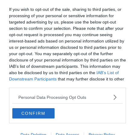
Les Dunes est également un quartier de choix pour les
If you wish to opt-out of the sale, sharing to third parties, or
amateurs·trices de sports de glisse, comme le surf
processing of your personal or sensitive information for
(
automne, hiver
), ou le kitesurf et le windsurf (
printemps,
targeted advertising by us, please use the below opt-out
été
). La baie, très fréquentée, convient surtout aux
section to confirm your selection. Please note that after your
débutants de ces sports nautiques. Les initiés
opt-out request is processed you may continue seeing
préféreront sans doute les spots aux alentours, comme
interest-based ads based on personal information utilized by
us or personal information disclosed to third parties prior to
la plage de Sidi Kaouki, à 30 kilomètres environ
your opt-out. You may separately opt-out of the further
d’Essaouira.
disclosure of your personal information by third parties on the
IAB’s list of downstream participants. This information may
Avec ses nombreux cafés et restaurants où manger ou
also be disclosed by us to third parties on the
IAB’s List of
Downstream Participants
that may further disclose it to other
boire un thé à la menthe, le quartier est très vivant,
third parties.
notamment à l’heure du coucher du soleil !
Personal Data Processing Opt Outs
Trouver un hôtel aux Dunes
CONFIRM
Trouver un Airbnb aux Dunes
Data Deletion
Data Access
Privacy Policy