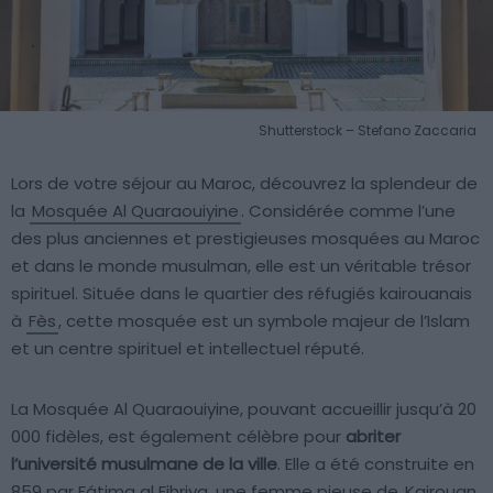
Shutterstock – Stefano Zaccaria
Lors de votre séjour au Maroc, découvrez la splendeur de
la
Mosquée Al Quaraouiyine
. Considérée comme l’une
des plus anciennes et prestigieuses mosquées au Maroc
et dans le monde musulman, elle est un véritable trésor
spirituel. Située dans le quartier des réfugiés kairouanais
à
Fès
, cette mosquée est un symbole majeur de l’Islam
et un centre spirituel et intellectuel réputé.
La Mosquée Al Quaraouiyine, pouvant accueillir jusqu’à 20
000 fidèles, est également célèbre pour
abriter
l’université musulmane de la ville
. Elle a été construite en
859 par Fátima al Fihriya, une femme pieuse de
Kairouan
,