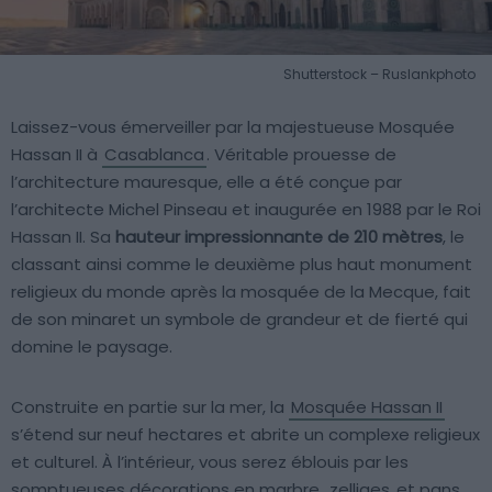
Shutterstock – Ruslankphoto
Laissez-vous émerveiller par la majestueuse Mosquée
Hassan II à
Casablanca
. Véritable prouesse de
l’architecture mauresque, elle a été conçue par
l’architecte Michel Pinseau et inaugurée en 1988 par le Roi
Hassan II. Sa
hauteur impressionnante de 210 mètres
, le
classant ainsi comme le deuxième plus haut monument
religieux du monde après la mosquée de la Mecque, fait
de son minaret un symbole de grandeur et de fierté qui
domine le paysage.
Construite en partie sur la mer, la
Mosquée Hassan II
s’étend sur neuf hectares et abrite un complexe religieux
et culturel. À l’intérieur, vous serez éblouis par les
somptueuses décorations en marbre,
zelliges
et pans