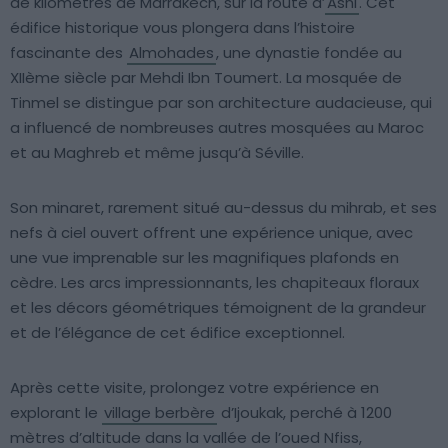
de kilomètres de Marrakech, sur la route d’
Asni
. Cet
édifice historique vous plongera dans l’histoire
fascinante des
Almohades
, une dynastie fondée au
XIIème siècle par Mehdi Ibn Toumert. La mosquée de
Tinmel se distingue par son architecture audacieuse, qui
a influencé de nombreuses autres mosquées au Maroc
et au Maghreb et même jusqu’à Séville.
Son minaret, rarement situé au-dessus du mihrab, et ses
nefs à ciel ouvert offrent une expérience unique, avec
une vue imprenable sur les magnifiques plafonds en
cèdre. Les arcs impressionnants, les chapiteaux floraux
et les décors géométriques témoignent de la grandeur
et de l’élégance de cet édifice exceptionnel.
Après cette visite, prolongez votre expérience en
explorant le
village berbère
d’Ijoukak, perché à 1200
mètres d’altitude dans la vallée de l’oued Nfiss,