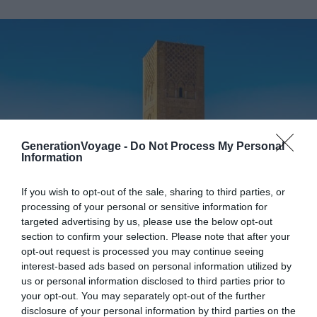
GenerationVoyage -
Do Not Process My Personal
Information
If you wish to opt-out of the sale, sharing to third parties, or
processing of your personal or sensitive information for
targeted advertising by us, please use the below opt-out
section to confirm your selection. Please note that after your
Shutterstock – Milosk50
opt-out request is processed you may continue seeing
interest-based ads based on personal information utilized by
À
Rabat
, ne manquez pas la majestueuse Tour Hassan,
us or personal information disclosed to third parties prior to
symbole emblématique de la capitale. Initiée par le
your opt-out. You may separately opt-out of the further
Sultan Yacoub El Mansour en 1196, cette construction
disclosure of your personal information by third parties on the