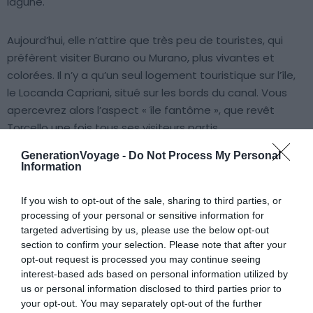
lagune.
Aujourd’hui, elle n’attire que très peu de touristes, qui
préfèrent visiter Burano ou Murano, plus vivantes et
colorées. Il n’y a qu’un seul logement touristique sur l’île,
le Locanda Capriani, situé sur les bords du canal. Vous
apercevrez alors l’aspect « île fantôme », que revêt
Torcello une fois tous ses visiteurs partis.
GenerationVoyage -
Do Not Process My Personal
Que voir et faire sur l’île de Torcello ?
Information
Le musée dell’ Estuario
If you wish to opt-out of the sale, sharing to third parties, or
processing of your personal or sensitive information for
targeted advertising by us, please use the below opt-out
Ce petit musée retrace dans les grandes lignes l’histoire
section to confirm your selection. Please note that after your
de Torcello, d’un point de vue archéologique, puis
opt-out request is processed you may continue seeing
médiéval et moderne. Vous découvrirez le faste passé
interest-based ads based on personal information utilized by
de l’île, démontré par quelques belles pièces intactes
us or personal information disclosed to third parties prior to
comme des vases ou des sculptures.
your opt-out. You may separately opt-out of the further