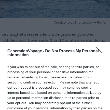
Crédit photo : Shutterstock – Pfeiffer
Les traghetti ressemblent à de grandes gondoles
utilisées pour traverser le Grand Canal à divers endroits.
Ce moyen de transport est moins pittoresque : les
GenerationVoyage -
Do Not Process My Personal
gondoliers sont deux, ne chantent pas et ne portent pas
Information
la célèbre chemise rayée. En outre, les passagers (au
nombre maximum de 14) ne s’assoient pas le temps de
If you wish to opt-out of the sale, sharing to third parties, or
la traversée.
processing of your personal or sensitive information for
targeted advertising by us, please use the below opt-out
section to confirm your selection. Please note that after your
Carte & plan des lignes des traghetti
opt-out request is processed you may continue seeing
interest-based ads based on personal information utilized by
Les traghetti traversent le Grand Canal d’une rive à
us or personal information disclosed to third parties prior to
l’autre en huit points de la ville.
your opt-out. You may separately opt-out of the further
Pour faciliter votre organisation avec les transports de
disclosure of your personal information by third parties on the