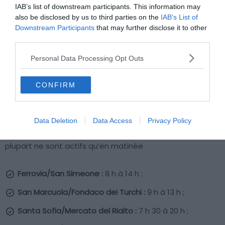
Venise, nous avons mis ci-dessous la carte des lignes de
IAB’s list of downstream participants. This information may
also be disclosed by us to third parties on the
IAB’s List of
traghetti de Venise.
Downstream Participants
that may further disclose it to other
third parties.
Traghetti : où acheter vos billets, à quel prix,
Personal Data Processing Opt Outs
les horaires…
Les billets peuvent être achetés directement auprès
CONFIRM
des gondoliers. Il suffit d’attendre à l’embarcadère
désiré et de grimper à bord. Les départs ont lieu toutes
les cinq minutes environ.
Data Deletion
Data Access
Privacy Policy
Chaque ligne possède des horaires différents et la
plupart ne sont actifs qu’en matinée
Ferrovia/San Simeone :
8 h à 14 h ;
San Marcuola/Fondaco dei Turchi :
9 h à 13 h ;
Santa Sofia/Mercato del Rialto :
7 h 30 à 20 h ;