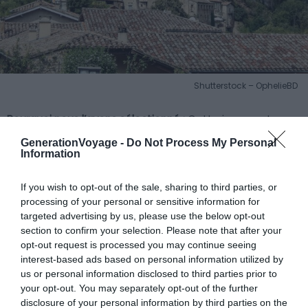
Shutterstock – OphelieBD
Pourquoi nous l’avons sélectionné :
Cette imposante
forteresse avec son histoire médiévale et ses vues
GenerationVoyage -
Do Not Process My Personal
imprenables offrant un panorama à 360° sur les Gorges
Information
de l’Aveyron en font un lieu unique.
If you wish to opt-out of the sale, sharing to third parties, or
processing of your personal or sensitive information for
Pour en savoir plus :
Édifié au Moyen Âge, le château subit
targeted advertising by us, please use the below opt-out
moults péripéties, notamment au cours de la guerre de
section to confirm your selection. Please note that after your
Cent Ans. Aujourd’hui, il fait l’objet de travaux de
opt-out request is processed you may continue seeing
restauration réguliers pour préserver son caractère
interest-based ads based on personal information utilized by
us or personal information disclosed to third parties prior to
authentique. L’accès se fait facilement depuis la route
your opt-out. You may separately opt-out of the further
qui longe l’Aveyron, et vous pouvez profiter de visites
disclosure of your personal information by third parties on the