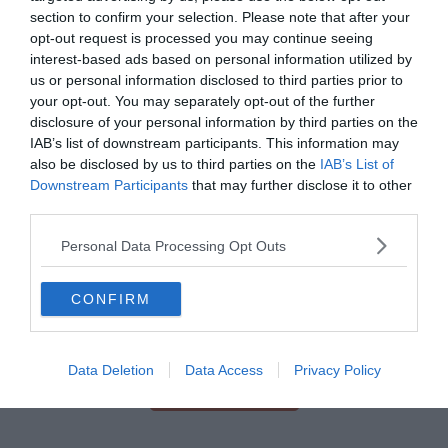
proximité des restaurants, des bars et des autres lieux
section to confirm your selection. Please note that after your
opt-out request is processed you may continue seeing
branchés de la ville.
interest-based ads based on personal information utilized by
us or personal information disclosed to third parties prior to
Si vous aimez le farniente et les activités nautiques, la
your opt-out. You may separately opt-out of the further
grande plage de Salou ne se trouve qu’à 200 mètres du
disclosure of your personal information by third parties on the
IAB’s list of downstream participants. This information may
logement.
also be disclosed by us to third parties on the
IAB’s List of
Downstream Participants
that may further disclose it to other
third parties.
Personal Data Processing Opt Outs
5. Appartement familial en bord de
CONFIRM
mer
Data Deletion
Data Access
Privacy Policy
Voir ce logement