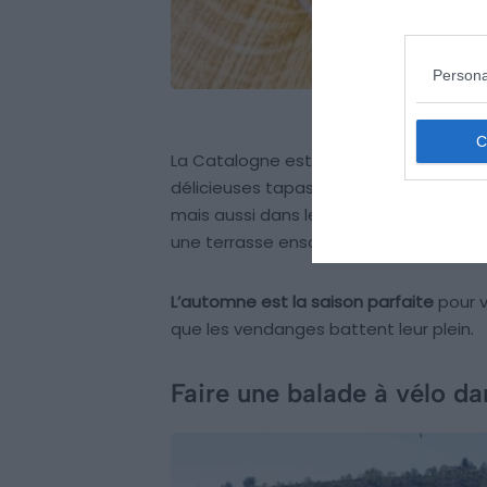
Persona
La Catalogne est une destination culina
délicieuses tapas et ses vins locaux !
mais aussi dans les alentours. Et quoi
une terrasse ensoleillée en profitant 
L’automne est la saison parfaite
pour v
que les vendanges battent leur plein.
Faire une balade à vélo da