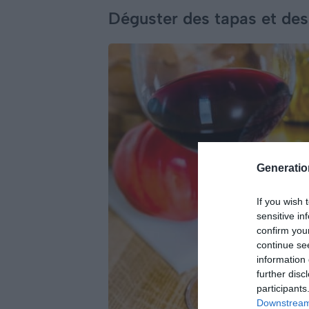
Déguster des tapas et des
Generati
If you wish 
sensitive in
confirm you
continue se
information 
further disc
participants
Downstream 