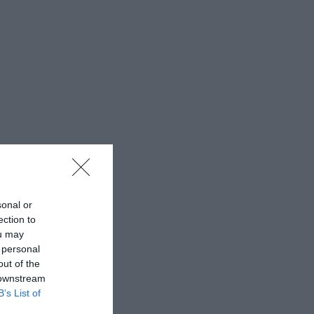
sonal or
ection to
ou may
 personal
out of the
 downstream
B’s List of