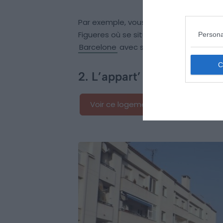
Par exemple, vous êtes à seulement ci
Figueres où se situe le célèbre Musée 
Persona
Barcelone
avec sa belle architecture
2. L’appart’ terrasse/pisci
Voir ce logement