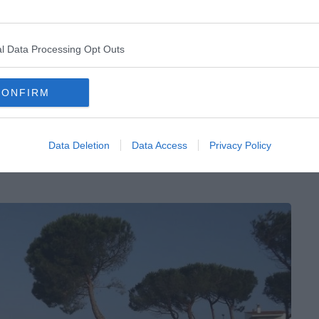
nq minutes des Ruines d’Empuries, trente minutes de
Dalí, quarante minutes de
Cadaqués
et 1h30 de
l Data Processing Opt Outs
 de
Gaudí
.
CONFIRM
ne
Data Deletion
Data Access
Privacy Policy