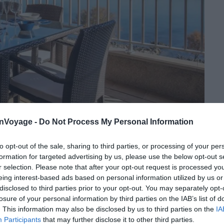
Crédit photo :
Airbnb
onVoyage -
Do Not Process My Personal Information
to opt-out of the sale, sharing to third parties, or processing of your per
formation for targeted advertising by us, please use the below opt-out s
mer
r selection. Please note that after your opt-out request is processed y
eing interest-based ads based on personal information utilized by us or
disclosed to third parties prior to your opt-out. You may separately opt-
 de la mer. Il ne vous reste plus qu’à descendre pour
losure of your personal information by third parties on the IAB’s list of
re les activités maritimes, le logement est idéalement
. This information may also be disclosed by us to third parties on the
IA
osta Brava.
Participants
that may further disclose it to other third parties.