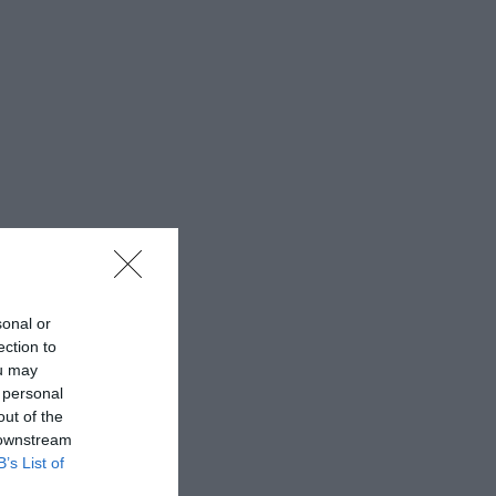
sonal or
ection to
ou may
 personal
out of the
 downstream
B’s List of