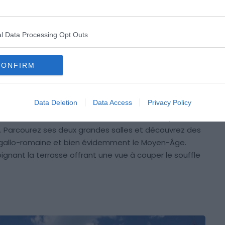
surprenant jardin médiéval. Retrouvez-y une sélection
t la vue, le toucher, l’odorat et le goût. Quant à l’ouïe,
l Data Processing Opt Outs
t le ruissellement de l’eau de la fontaine en bois qui
e-Haut vous plonge dans un environnement naturel et
CONFIRM
-Haut
Data Deletion
Data Access
Privacy Policy
 XIIIe et le XIVe siècles, ce musée est une étape
re. Parcourez ses deux grandes salles et découvrez des
ue gallo-romaine et bien évidemment le Moyen-Âge.
ignant la terrasse offrant une vue à couper le souffle