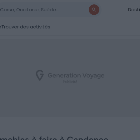
Dest
n
Trouver des activités
rnables à faire à Capdenac-