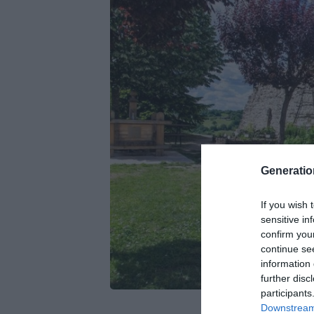
Generati
If you wish 
sensitive in
confirm you
continue se
information 
further disc
participants
Crédit Photo
Downstream 