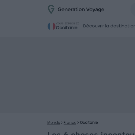
VOUS EXPLOREZ
Découvrir la destinatio
Occitanie
Monde
France
Occitanie
Les 6 choses incontou