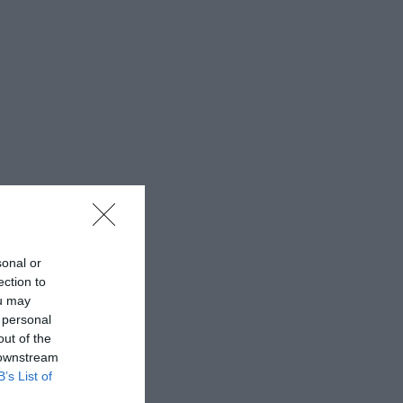
sonal or
ection to
ou may
 personal
out of the
 downstream
B’s List of