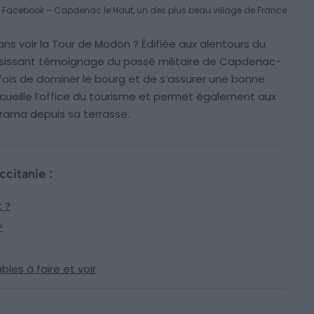
 : Facebook – Capdenac le Haut, un des plus beau village de France
 voir la Tour de Modon ? Édifiée aux alentours du
 saisissant témoignage du passé militaire de Capdenac-
a fois de dominer le bourg et de s’assurer une bonne
accueille l’office du tourisme et permet également aux
orama depuis sa terrasse.
ccitanie :
 ?
?
ables à faire et voir