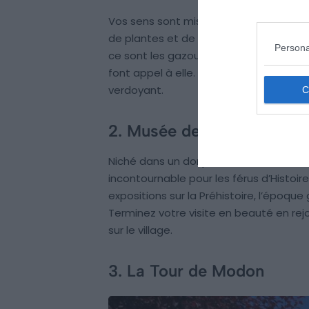
Vos sens sont mis à l’honneur dans ce 
de plantes et de fleurs sollicitant tantô
Persona
ce sont les gazouillement des oiseaux e
font appel à elle. Visiter Capdenac-l
verdoyant.
2. Musée de Capdenac-le
Niché dans un donjon construit entre le
incontournable pour les férus d’Histoi
expositions sur la Préhistoire, l’époq
Terminez votre visite en beauté en rejo
sur le village.
3. La Tour de Modon