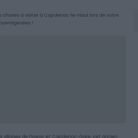
s choses à visiter à Capdenac-le-Haut lors de votre
moyenâgeuses !
es villages de Figeac et Capdenac-Gare, cet ancien