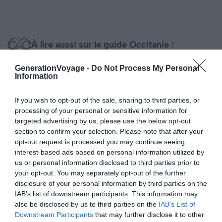
À lire aussi sur le guide Occitanie :
Les 6 choses incontournables à faire à Capdenac-
GenerationVoyage -
Do Not Process My Personal
Information
Le-Haut
Où dormir à Capdenac-le-Haut ?
If you wish to opt-out of the sale, sharing to third parties, or
Les 13 plus beaux villages du Lot
processing of your personal or sensitive information for
targeted advertising by us, please use the below opt-out
Où manger à Conques ?
section to confirm your selection. Please note that after your
opt-out request is processed you may continue seeing
interest-based ads based on personal information utilized by
4. La Renaissance
us or personal information disclosed to third parties prior to
your opt-out. You may separately opt-out of the further
disclosure of your personal information by third parties on the
IAB’s list of downstream participants. This information may
also be disclosed by us to third parties on the
IAB’s List of
Downstream Participants
that may further disclose it to other