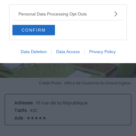
third parties.
Personal Data Processing Opt Outs
CONFIRM
Data Deletion
Data Access
Privacy Policy
Crédit Photo : Office de Tourisme du Grand Figeac
Adresse
: 16 rue de la République
Tarifs
: €€
Avis
: ★★★★★